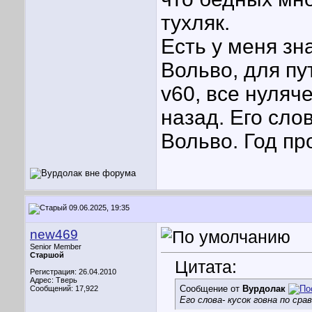
тухляк.
Есть у меня зн
Вольво, для пу
v60, все нуляч
назад. Его сло
Вольво. Год пр
09.06.2025, 19:35
new469
Senior Member
Старшой
Цитата:
Регистрация: 26.04.2010
Адрес: Тверь
Сообщение от
Вурдолак
Сообщений: 17,922
Его слова- кусок говна по сра