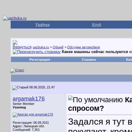
Уазбука
Клуб
uazbuka.ru
>
Общий
>
Обсудим автомобили
Какие машины сейчас пользуются 
Регистрация
Справка
Кал
08.06.2025, 21:47
argamak176
К
Senior Member
спросом?
Уазовед
Задался я тут 
Регистрация: 06.09.2011
Адрес: Липецкая обл.
покупают, кром
Сообщений: 7,351