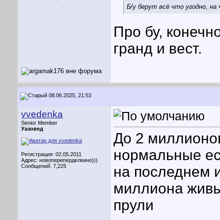
Б/у берут всё что угодно, на
Про бу, конечн
гранд и вест.
08.06.2025, 21:53
vvedenka
Senior Member
Уазовед
До 2 миллионов
нормальные ес
Регистрация: 02.05.2011
Адрес: новопереперделкино)))
Сообщений: 7,225
на последнем и
миллиона живы
прули