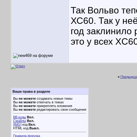
Так Вольво теп
ХС60. Так у не
год заклинило 
это у всех XC6
«
Предыдущ
Ваши права в разделе
Вы
не можете
создавать новые темы
Вы
не можете
отвечать в темах
Вы
не можете
прикреплять вложения
Вы
не можете
редактировать свои сообщения
BB коды
Вкл.
Смайлы
Вкл.
[IMG]
код
Вкл.
HTML код
Выкл.
Правила форума