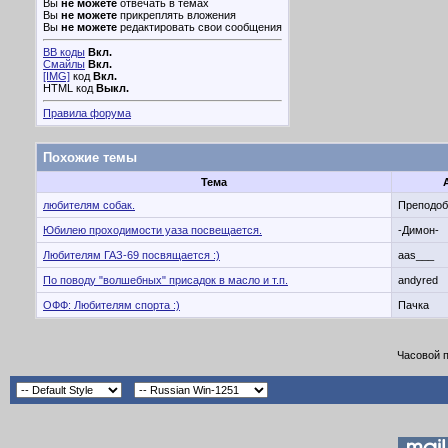
Вы
не можете
отвечать в темах
Вы
не можете
прикреплять вложения
Вы
не можете
редактировать свои сообщения
BB коды
Вкл.
Смайлы
Вкл.
[IMG]
код
Вкл.
HTML код
Выкл.
Правила форума
Похожие темы
Тема
любителям собак.
Преподо
Юбилею проходимости уаза посвещается.
-Димон-
Любителям ГАЗ-69 посвящается :)
aas___
По поводу "волшебных" присадок в масло и т.п.
andyred
ОФФ: Любителям спорта :)
Пачка
Часовой 