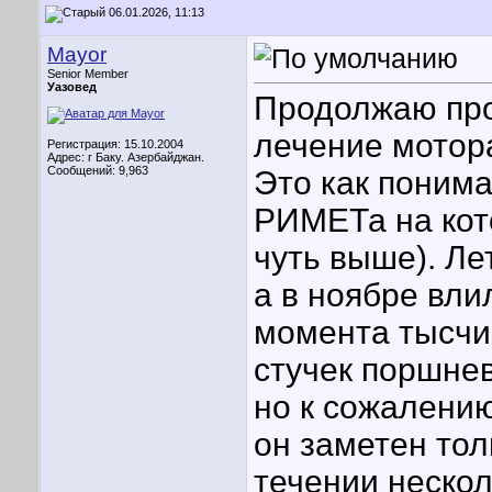
06.01.2026, 11:13
Mayor
Senior Member
Уазовед
Продолжаю про
лечение мотор
Регистрация: 15.10.2004
Адрес: г Баку. Азербайджан.
Сообщений: 9,963
Это как понима
РИМЕТа на кот
чуть выше). Ле
а в ноябре вли
момента тысчи
стучек поршне
но к сожалению
он заметен тол
течении нескол