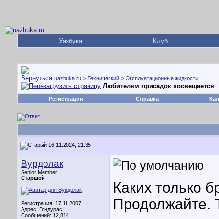
Уазбука
Клуб
uazbuka.ru
>
Технический
>
Эксплуатационные жидкости
Любителям присадок посвещается
Регистрация
Справка
Кал
16.11.2024, 21:35
Вурдолак
Senior Member
Старшой
Каких только б
Продолжайте. 
Регистрация: 17.11.2007
Адрес: Гондурас
Сообщений: 12,814