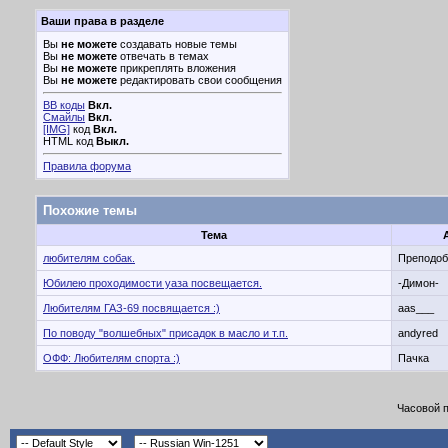
Ваши права в разделе
Вы
не можете
создавать новые темы
Вы
не можете
отвечать в темах
Вы
не можете
прикреплять вложения
Вы
не можете
редактировать свои сообщения
BB коды
Вкл.
Смайлы
Вкл.
[IMG]
код
Вкл.
HTML код
Выкл.
Правила форума
Похожие темы
Тема
любителям собак.
Преподо
Юбилею проходимости уаза посвещается.
-Димон-
Любителям ГАЗ-69 посвящается :)
aas___
По поводу "волшебных" присадок в масло и т.п.
andyred
ОФФ: Любителям спорта :)
Пачка
Часовой 