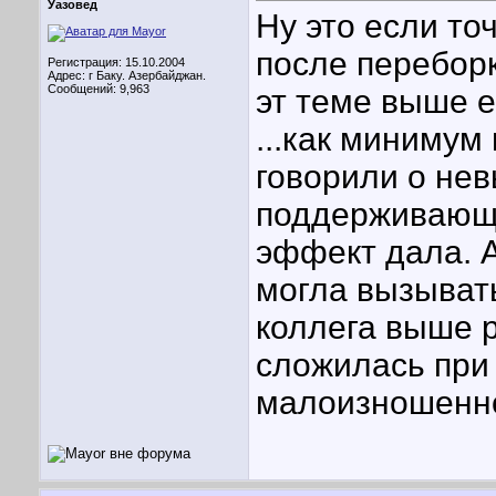
Уазовед
Ну это если то
после переборк
Регистрация: 15.10.2004
Адрес: г Баку. Азербайджан.
Сообщений: 9,963
эт теме выше е
...как минимум
говорили о нев
поддерживающа
эффект дала. А
могла вызывать
коллега выше р
сложилась при
малоизношенно