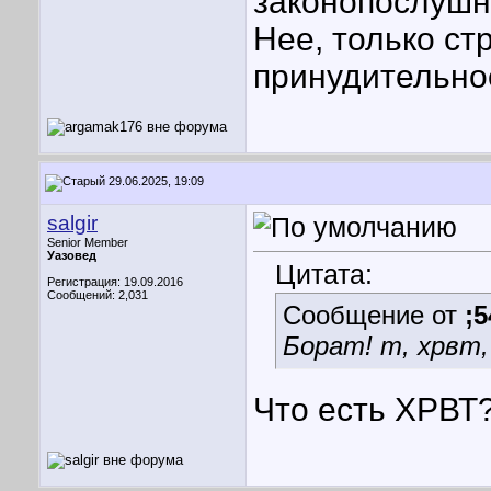
законопослушн
Нее, только ст
принудительно
29.06.2025, 19:09
salgir
Senior Member
Уазовед
Цитата:
Регистрация: 19.09.2016
Сообщений: 2,031
Сообщение от
;
Борат! т, хрвт,
Что есть ХРВТ