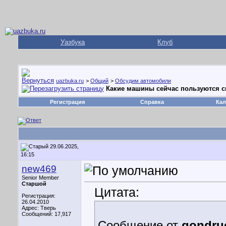
Уазбука
Клуб
uazbuka.ru
>
Общий
>
Обсудим автомобили
Какие машины сейчас пользуются 
Регистрация
Справка
Кал
29.06.2025,
16:15
new469
Senior Member
Старшой
Цитата:
Регистрация:
26.04.2010
Адрес: Тверь
Сообщений: 17,917
Сообщение от
gondrue