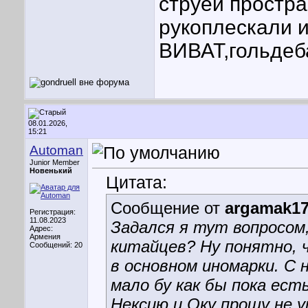
струёй простра
рукоплескали 
ВИВАТ,гольдеб
08.01.2026,
15:21
Automan
Junior Member
Новенький
Цитата:
Сообщение от
argamak1
Регистрация:
11.08.2023
Задался я тут вопросом,
Адрес:
Армения
китайцев? Ну понятно, 
Сообщений: 20
в основном иномарки. С 
мало бу как бы пока есть
Нексию и Оку прошу не у