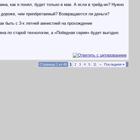
ина, как я понял, будет только в мае. А если в трейд-ин? Нужно
ль дороже, чем приобретаемый? Возвращаются ли деньги?
Как быть с 3-х летней амнистией на прохождение
шена по старой технологии, а «Победная серия» будет выгодно
Страница 1 из 46
1
2
3
4
5
11
>
Последняя
»