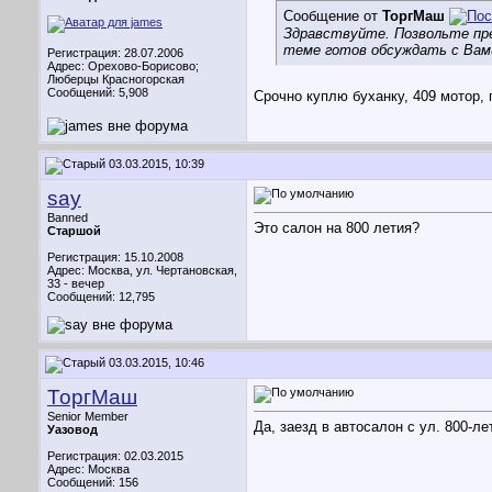
Сообщение от
ТоргМаш
Здравствуйте. Позвольте пре
теме готов обсуждать с Вами
Регистрация: 28.07.2006
Адрес: Орехово-Борисово;
Люберцы Красногорская
Сообщений: 5,908
Срочно куплю буханку, 409 мотор, 
03.03.2015, 10:39
say
Banned
Это салон на 800 летия?
Старшой
Регистрация: 15.10.2008
Адрес: Москва, ул. Чертановская,
33 - вечер
Сообщений: 12,795
03.03.2015, 10:46
ТоргМаш
Senior Member
Да, заезд в автосалон с ул. 800-л
Уазовод
Регистрация: 02.03.2015
Адрес: Москва
Сообщений: 156