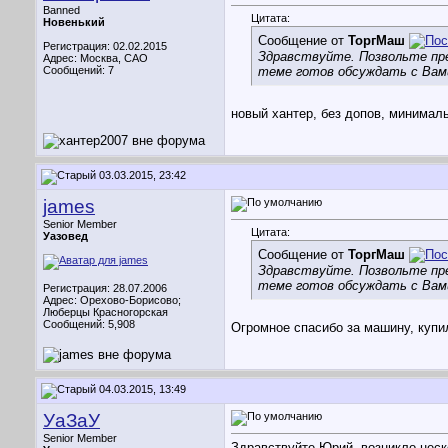
Banned
Цитата:
Новенький
Сообщение от
ТоргМаш
Регистрация: 02.02.2015
Здравствуйте. Позвольте пре
Адрес: Москва, САО
Сообщений: 7
теме готов обсуждать с Вами
новый хантер, без допов, минимал
03.03.2015, 23:42
james
Senior Member
Цитата:
Уазовед
Сообщение от
ТоргМаш
Здравствуйте. Позвольте пре
теме готов обсуждать с Вами
Регистрация: 28.07.2006
Адрес: Орехово-Борисово;
Люберцы Красногорская
Сообщений: 5,908
Огромное спасибо за машину, купи
04.03.2015, 13:49
УаЗаУ
Senior Member
Здравствуйте Юрий, возникло неск