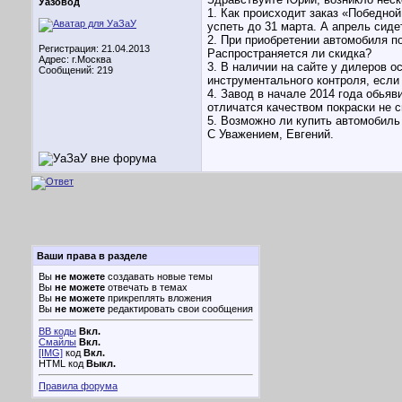
Уазовод
1. Как происходит заказ «Победной
успеть до 31 марта. А апрель сиде
2. При приобретении автомобиля п
Регистрация: 21.04.2013
Распространяется ли скидка?
Адрес: г.Москва
3. В наличии на сайте у дилеров о
Сообщений: 219
инструментального контроля, если 
4. Завод в начале 2014 года обьяв
отличатся качеством покраски не 
5. Возможно ли купить автомобиль 
С Уважением, Евгений.
Ваши права в разделе
Вы
не можете
создавать новые темы
Вы
не можете
отвечать в темах
Вы
не можете
прикреплять вложения
Вы
не можете
редактировать свои сообщения
BB коды
Вкл.
Смайлы
Вкл.
[IMG]
код
Вкл.
HTML код
Выкл.
Правила форума