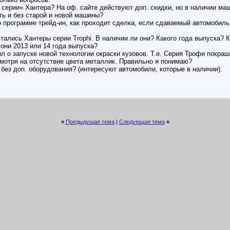
 серии» Хантера? На оф. сайте действуют доп. скидки, но в наличии маш
ть и без старой и новой машины?
о программе трейд-ин, как проходит сделка, если сдаваемый автомоби
стались Хантеры серии Trophi. В наличии ли они? Какого года выпуска? 
они 2013 или 14 года выпуска?
ил о запуске новой технологии окраски кузовов. Т.е. Серия Трофи покра
смотря на отсутствие цвета металлик. Правильно я понимаю?
без доп. оборудования? (интересуют автомобили, которые в наличии).
«
Предыдущая тема
|
Следующая тема
»