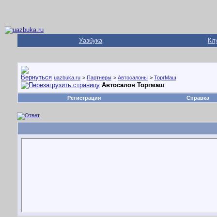
Уазбука
Кл
uazbuka.ru
>
Партнеры
>
Автосалоны
>
ТоргМаш
Автосалон Торгмаш
Регистрация
Справка