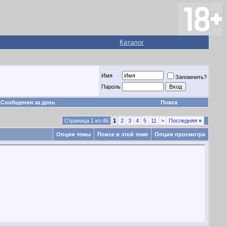
Каталог
Имя
Запомнить?
Пароль
Сообщения за день
Поиск
Страница 1 из 46
1
2
3
4
5
11
>
Последняя
»
Опции темы
Поиск в этой теме
Опции просмотра