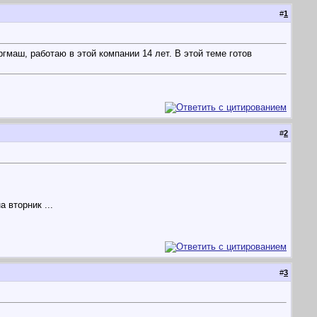
#
1
маш, работаю в этой компании 14 лет. В этой теме готов
#
2
 вторник ...
#
3