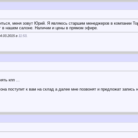
иться, меня зовут Юрий. Я являюсь старшим менеджеров в компании Торг
г в нашем салоне. Наличии и цены в прямом эфире.
4.03.2015 в
11:53
.
ять кпп ...
она поступит к вам на склад а далее мне позвонят и предложат запись на