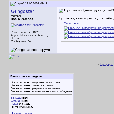
27.06.2024, 09:19
Gringostar
Куплю пружину для E
Member
Куплю пружину тормоза для лебедк
Новый Уазовод
Миниатюры
Регистрация: 21.10.2013
Адрес: Московская область,
Чехов
Сообщений: 74
«
Предыдущ
Ваши права в разделе
Вы
не можете
создавать новые темы
Вы
не можете
отвечать в темах
Вы
не можете
прикреплять вложения
Вы
не можете
редактировать свои сообщения
BB коды
Вкл.
Смайлы
Вкл.
[IMG]
код
Вкл.
HTML код
Выкл.
Правила форума