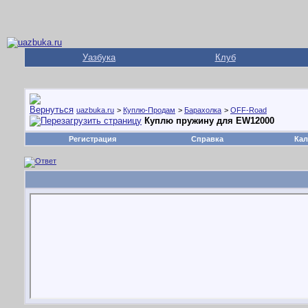
Уазбука
Клуб
uazbuka.ru
>
Куплю-Продам
>
Барахолка
>
OFF-Road
Куплю пружину для EW12000
Регистрация
Справка
Кал