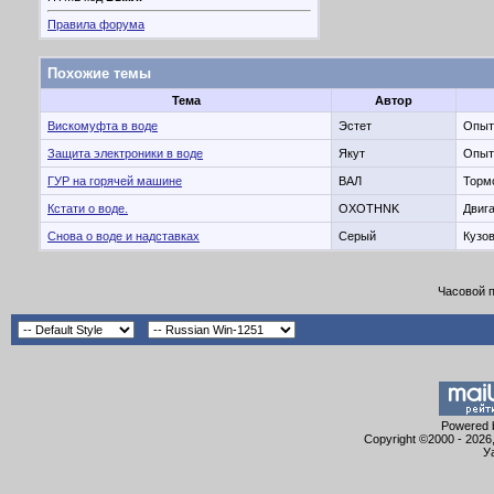
Правила форума
Похожие темы
Тема
Автор
Вискомуфта в воде
Эстет
Опыт
Защита электроники в воде
Якут
Опыт
ГУР на горячей машине
ВАЛ
Тормо
Кстати о воде.
OXOTHNK
Двига
Снова о воде и надставках
Серый
Кузов
Часовой 
Powered b
Copyright ©2000 - 2026,
У