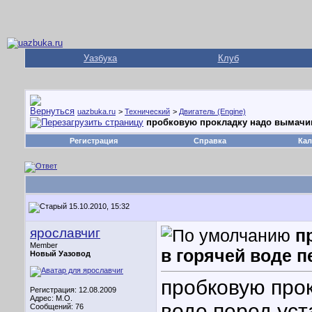
Уазбука
Клуб
uazbuka.ru
>
Технический
>
Двигатель (Engine)
пробковую прокладку надо вымачив
Регистрация
Справка
Кал
15.10.2010, 15:32
ярославчиг
п
Member
в горячей воде п
Новый Уазовод
пробковую про
Регистрация: 12.08.2009
Адрес: М.О.
воде перед ус
Сообщений: 76