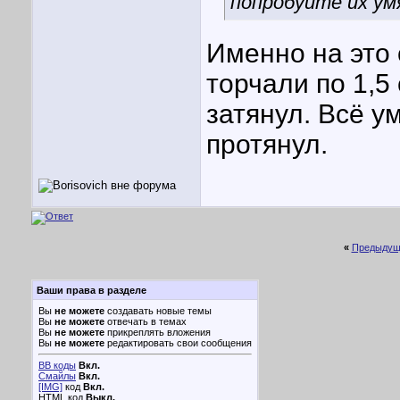
попробуйте их ум
Именно на это
торчали по 1,5
затянул. Всё у
протянул.
«
Предыдущ
Ваши права в разделе
Вы
не можете
создавать новые темы
Вы
не можете
отвечать в темах
Вы
не можете
прикреплять вложения
Вы
не можете
редактировать свои сообщения
BB коды
Вкл.
Смайлы
Вкл.
[IMG]
код
Вкл.
HTML код
Выкл.