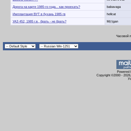
Дорога на карте 1985-го года... как проехать?
babavaga
Имплантация ВУТ в бухань 1985 гв
hellcat
УАЗ 452, 1985 г.в., брать - не брать?
M(r)gan
Часовой 
Powered b
Copyright ©2000 - 2026,
Уа