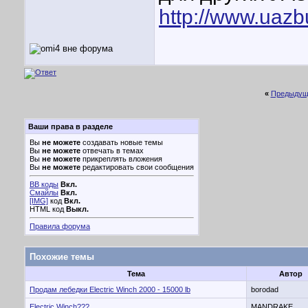
http://www.uazb
«
Предыдущ
Ваши права в разделе
Вы
не можете
создавать новые темы
Вы
не можете
отвечать в темах
Вы
не можете
прикреплять вложения
Вы
не можете
редактировать свои сообщения
BB коды
Вкл.
Смайлы
Вкл.
[IMG]
код
Вкл.
HTML код
Выкл.
Правила форума
Похожие темы
Тема
Автор
Продам лебедки Electric Winch 2000 - 15000 lb
borodad
Electric Winch???
MANDRAKE