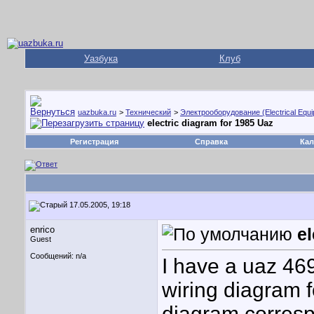
Уазбука
Клуб
uazbuka.ru
>
Технический
>
Электрооборудование (Electrical Equ
electric diagram for 1985 Uaz
Регистрация
Справка
Кал
17.05.2005, 19:18
enrico
el
Guest
Сообщений: n/a
I have a uaz 46
wiring diagram fo
diagram correspo