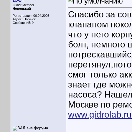
Junior Member
Новенький
Спасибо за сов
Регистрация: 06.04.2005
Адрес: Ногинск
клапаном покол
Сообщений: 9
что у него корп
болт, немного 
потрескавшийс
перетянул,пото
смог только ак
знает где мож
насоса? Нашел
Москве по ремо
www.gidrolab.ru