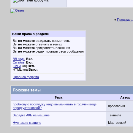
«
Предыдущ
Ваши права в разделе
Вы
не можете
создавать новые темы
Вы
не можете
отвечать в темах
Вы
не можете
прикреплять вложения
Вы
не можете
редактировать свои сообщения
BB коды
Вкл.
Смайлы
Вкл.
[IMG]
код
Вкл.
HTML код
Выкл.
Правила форума
Похожие темы
Тема
Автор
пробковую прокладку надо вымачивать в горячей воде
ярославчиг
перед установкой?
Зарядка АКБ на машине
Темнила
Нунчаки в машине
Мартовский