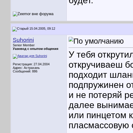
будет.
15.04.2005, 09:12
Suhorini
Senior Member
Уазовод с опытом общения
У тебя открути
откручиваеш б
Регистрация: 27.04.2004
Адрес: Астрахань
Сообщений: 886
подходит шланг
подпружинен от
и не потеряй р
далее вынимае
или пинцетом к
пласмассовую с