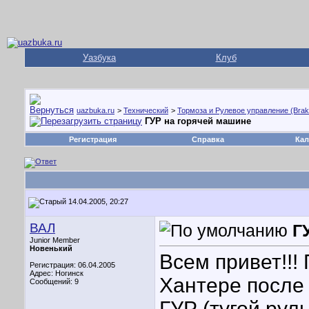
Уазбука
Клуб
uazbuka.ru
>
Технический
>
Тормоза и Рулевое управление (Brake
ГУР на горячей машине
Регистрация
Справка
Кал
14.04.2005, 20:27
ВАЛ
Г
Junior Member
Новенький
Всем привет!!!
Регистрация: 06.04.2005
Адрес: Ногинск
Хантере после 
Сообщений: 9
ГУР (тугой рул