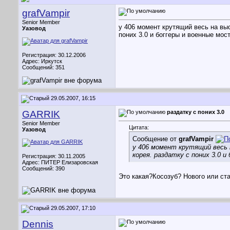
grafVampir
Senior Member
у 406 момент крутящий весь на выс
Уазовод
поних 3.0 и боггеры и военные мос
Регистрация: 30.12.2006
Адрес: Иркутск
Сообщений: 351
29.05.2007, 16:15
GARRIK
раздатку с поних 3.0
Senior Member
Цитата:
Уазовод
Сообщение от
grafVampir
у 406 момент крутящий весь н
корея. раздатку с поних 3.0 
Регистрация: 30.11.2005
Адрес: ПИТЕР Елизаровская
Сообщений: 390
Это какая?Косозуб? Нового или ст
29.05.2007, 17:10
Dennis