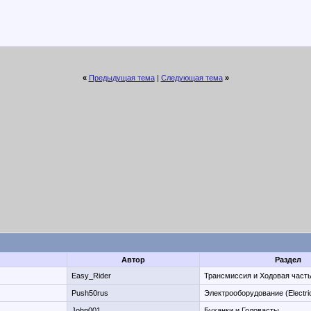
«
Предыдущая тема
|
Следующая тема
»
Автор
Раздел
Easy_Rider
Трансмиссия и Ходовая часть
Push50rus
Электрооборудование (Electric
John001
Буханки и Головасты