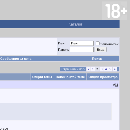
Каталог
Имя
Запомнить?
Пароль
Сообщения за день
Поиск
Страница 2 из 5
<
1
2
3
4
5
>
Опции темы
Поиск в этой теме
Опции просмотра
#
11
о вот