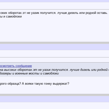
оких оборотах.эт не уазик получится. лучше дизель или родной оставь. 
ты и самоблоки
а высоких оборотах.эт не уазик получится. лучше дизель или родной 
и боггеры и военные мосты и самоблоки
арого образца? А вояки такую гонку выдержат?