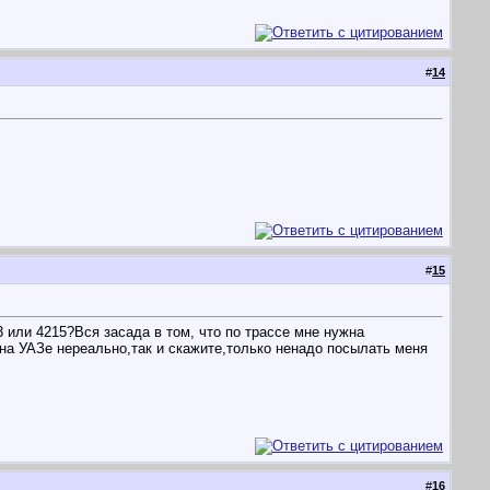
#
14
#
15
 или 4215?Вся засада в том, что по трассе мне нужна
о на УАЗе нереально,так и скажите,только ненадо посылать меня
#
16