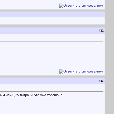
#
12
#
13
амм или 0,25 литра. И это уже хорошо.:d