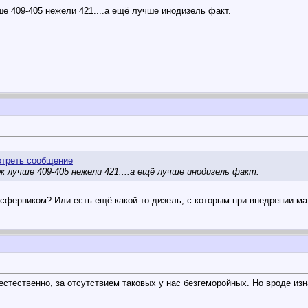
 409-405 нежели 421....а ещё лучше инодизель факт.
лучше 409-405 нежели 421....а ещё лучше инодизель факт.
сферником? Или есть ещё какой-то дизель, c которым при внедрении м
естественно, за отсутствием таковых у нас безгеморойных. Но вроде из