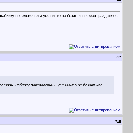
набивку почеловечьи и усе ничто не бежит.кпп корея. раздатку с
#
17
оставь. набивку почеловечьи и усе ничто не бежит.кпп
#
18