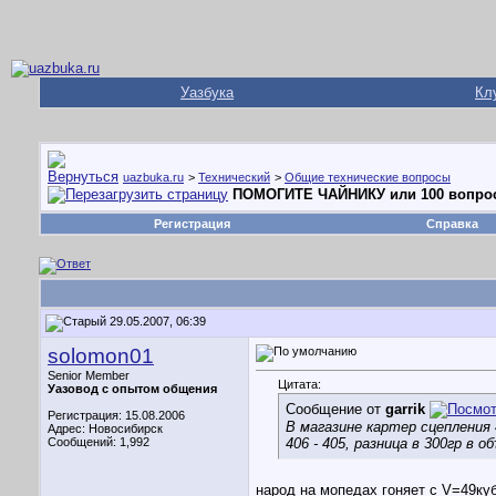
Уазбука
Кл
uazbuka.ru
>
Технический
>
Общие технические вопросы
ПОМОГИТЕ ЧАЙНИКУ или 100 вопро
Регистрация
Справка
29.05.2007, 06:39
solomon01
Senior Member
Цитата:
Уазовод с опытом общения
Сообщение от
garrik
Регистрация: 15.08.2006
В магазине картер сцепления 
Адрес: Новосибирск
Сообщений: 1,992
406 - 405, разница в 300гр в 
народ на мопедах гоняет с V=49куб,