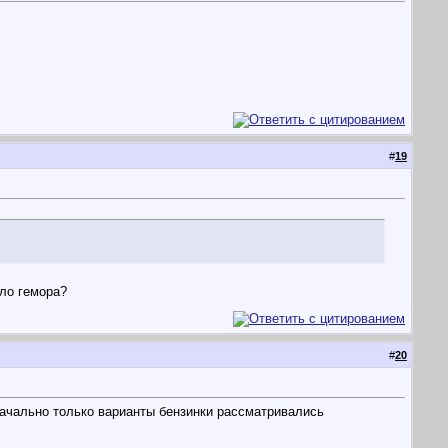
#
19
ало гемора?
#
20
начально только варианты бензинки рассматривались