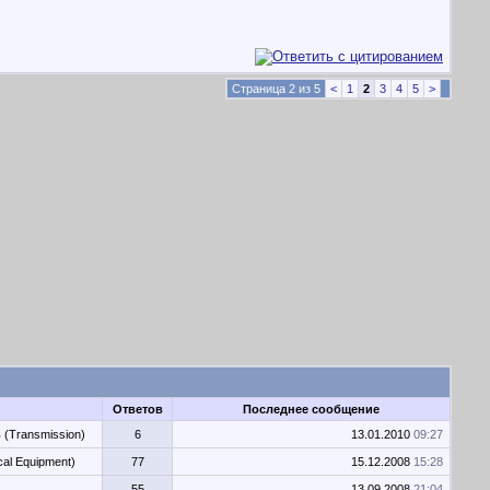
Страница 2 из 5
<
1
2
3
4
5
>
Ответов
Последнее сообщение
 (Transmission)
6
13.01.2010
09:27
al Equipment)
77
15.12.2008
15:28
55
13.09.2008
21:04