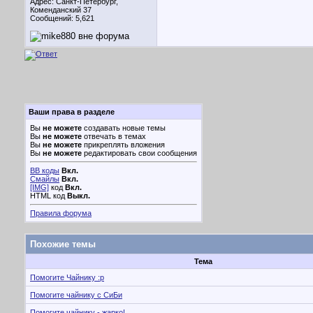
Адрес: Санкт-Петербург,
Коменданский 37
Сообщений: 5,621
Ваши права в разделе
Вы
не можете
создавать новые темы
Вы
не можете
отвечать в темах
Вы
не можете
прикреплять вложения
Вы
не можете
редактировать свои сообщения
BB коды
Вкл.
Смайлы
Вкл.
[IMG]
код
Вкл.
HTML код
Выкл.
Правила форума
Похожие темы
Тема
Помогите Чайнику :p
Помогите чайнику с СиБи
Помогите чайнику - жарко!