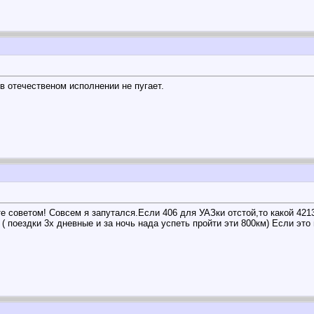
в отечественом исполнении не пугает.
 советом! Совсем я запутался.Если 406 для УАЗки отстой,то какой 4213
ч ( поездки 3х дневные и за ночь нада успеть пройти эти 800км) Если эт