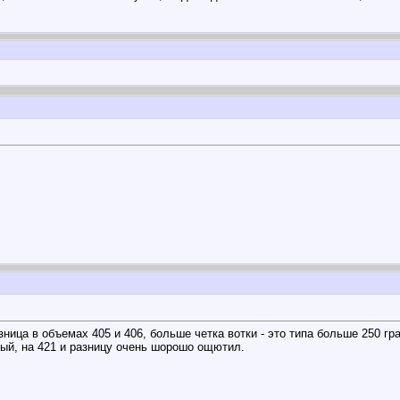
зница в объемах 405 и 406, больше четка вотки - это типа больше 250 гр
тый, на 421 и разницу очень шорошо ощютил.