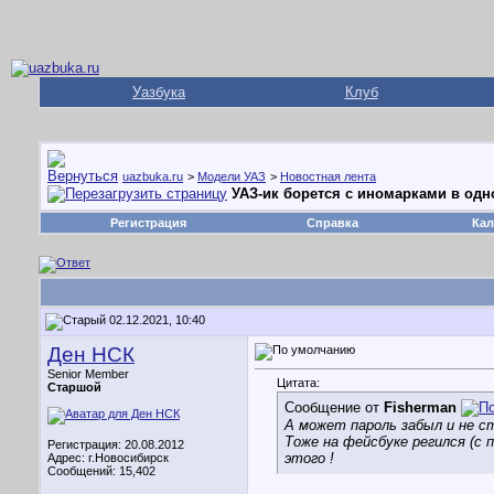
Уазбука
Клуб
uazbuka.ru
>
Модели УАЗ
>
Новостная лента
УАЗ-ик борется с иномарками в одно
Регистрация
Справка
Кал
02.12.2021, 10:40
Ден НСК
Senior Member
Цитата:
Старшой
Сообщение от
Fisherman
А может пароль забыл и не с
Тоже на фейсбуке регился (с
Регистрация: 20.08.2012
этого !
Адрес: г.Новосибирск
Сообщений: 15,402