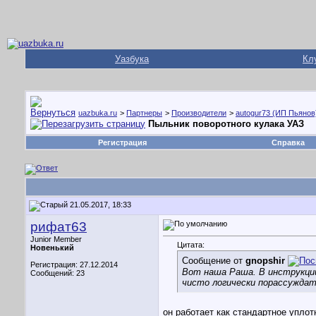
Уазбука
Кл
uazbuka.ru
>
Партнеры
>
Производители
>
autogur73 (ИП Пьянов
Пыльник поворотного кулака УАЗ
Регистрация
Справка
21.05.2017, 18:33
рифат63
Junior Member
Цитата:
Новенький
Сообщение от
gnopshir
Регистрация: 27.12.2014
Вот наша Раша. В инструкции
Сообщений: 23
чисто логически порассуждат
он работает как стандартное уплот