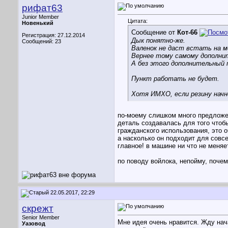
рифат63
Junior Member
Цитата:
Новенький
Сообщение от
Кот-66
Регистрация: 27.12.2014
Дык понятно-же.
Сообщений: 23
Валенок не даст встать на м
Вернее тому самому дополни
А без этого дополнительный п
Пункт работать не будет.
Хотя ИМХО, если резину начн
по-моему слишком много предложен
деталь создавалась для того чтоб
гражданского использования, это 
а насколько он подходит для совс
главное! в машине ни что не меняе
по поводу войлока, непойму, почем
22.05.2017, 22:29
скрежт
Senior Member
Мне идея очень нравится. Жду нач
Уазовод