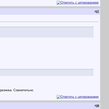
#
27
резинка. Сомнительно.
#
28