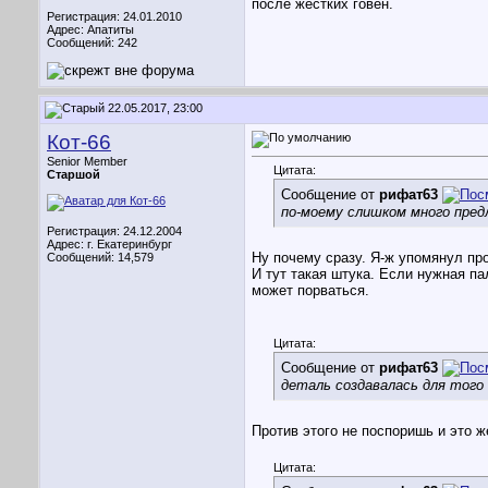
после жёстких говен.
Регистрация: 24.01.2010
Адрес: Апатиты
Сообщений: 242
22.05.2017, 23:00
Кот-66
Senior Member
Цитата:
Старшой
Сообщение от
рифат63
по-моему слишком много пред
Регистрация: 24.12.2004
Адрес: г. Екатеринбург
Ну почему сразу. Я-ж упомянул пр
Сообщений: 14,579
И тут такая штука. Если нужная па
может порваться.
Цитата:
Сообщение от
рифат63
деталь создавалась для того
Против этого не поспоришь и это 
Цитата: