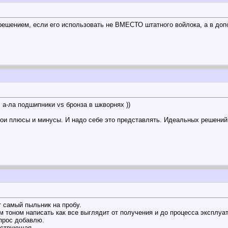
ешением, если его использовать не ВМЕСТО штатного войлока, а в допо
 а-ла подшипники vs бронза в шкворнях ))
свои плюсы и минусы. И надо себе это представлять. Идеальных решений
т самый пыльник на пробу.
м тоном написать как все выглядит от получения и до процесса эксплуа
прос добавлю.
тствующая.