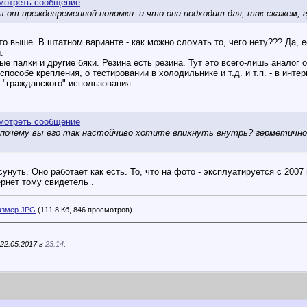
ы от преждевременной поломки. и что она подходит для, так скажем, г
то выше. В штатном варианте - как можно сломать то, чего нету??? Да, 
.
ые палки и другие бяки. Резина есть резина. Тут это всего-лишь аналог 
способе крепления, о тестировании в холодильнике и т.д. и т.п. - в инт
 "гражданского" использования.
му, почему вы его так настойчиво хотите впихнуть внутрь? герметичн
асунуть. Оно работает как есть. То, что на фото - эксплуатируется с 
ернет тому свидетель
.
азмер.JPG
(111.8 Кб, 846 просмотров)
22.05.2017 в
23:14
.