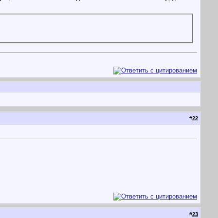
#
22
#
23