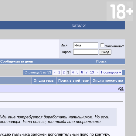
Каталог
Имя
Запомнить?
Пароль
Сообщения за день
Поиск
Страница 3 из 33
<
1
2
3
4
5
6
7
13
>
Последняя
»
Опции темы
Поиск в этой теме
Опции просмотра
#
21
ибудь еще потребуется доработать напильником. Но если
о поверх. Если нельзя, то тогда это неприемлимо.
трукцию пыльника заложен дополнительный пояс по контуру,