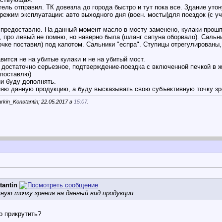
ель отправил. ТК довезла до города быстро и тут пока все. Здание уто
 режим эксплуатации: авто выходного дня (воен. мосты)для поездок (с у
, предоставлю. На данный момент масло в мосту заменено, кулаки прош
е, про левый не помню, но наверно была (шланг сапуна оборвало). Саль
чке поставил) под капотом. Сальники "еспра". Ступицы отрегулированы,
.
авится не на убитые кулаки и не на убитый мост.
, достаточно серьезное, подтверждение-поездка с включенной печкой в 
 поставлю)
и буду дополнять.
яю данную продукцию, а буду высказывать свою субъективную точку зр
kin_Konstantin; 22.05.2017 в
15:07
.
tantin
ую точку зрения на данный вид продукции.
о прикрутить?