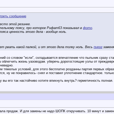
есто этой резинке.
тельному поясу, про которое Рифат63 показывал в
фото
.
ояса ценность этого дела - вообще ноль.
ет рвать какой палкой, и от этого дела толку ноль. Весь
пирог
заменя
ий со словом "если", складывается впечатление что пыльник сразу ст
ы облегчить жизнь уазоводам. уберечь дорогостоящие узлы от преждевре
очевидно.
ем тяжелых условий, для этого бесплатно розданны партия первых образ
тся, ну не понравилось- снял и поставил уплотнение стандартное. тольк
у вы его так настойчиво хотите впихнуть внутрь? герметичность полная.
ала продаж. И для замены не надо ШОПК откручивать. 10 минут и замен