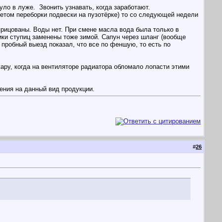
нуло в луже.
Звонить узнавать, когда заработают.
четом переборки подвески на пузотёрке) то со следующей недели
прицованы. Воды нет. При смене масла вода была только в
ники ступиц заменены тоже зимой. Сапун через шланг (вообще
 пробный выезд показал, что все по феншую, то есть по
жару, когда на вентиляторе радиатора обломало лопасти этими
ения на данный вид продукции.
#
26