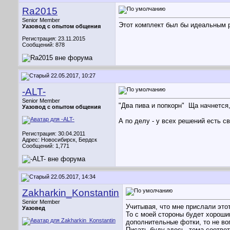
Ra2015
Senior Member
Этот комплект был бы идеальным р
Уазовод с опытом общения
Регистрация: 23.11.2015
Сообщений: 878
22.05.2017, 10:27
-ALT-
Senior Member
"Два пива и попкорн"
Ща начнется,
Уазовод с опытом общения
А по делу - у всех решений есть 
Регистрация: 30.04.2011
Адрес: Новосибирск, Бердск
Сообщений: 1,771
22.05.2017, 14:34
Zakharkin_Konstantin
Senior Member
Учитывая, что мне прислали это
Уазовед
То с моей стороны будет хороши
дополнительные фотки, то не во
Писать буду здесь, тема соотве