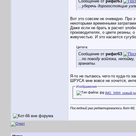
Сообщение от
рифат63
...уберечь дорогостоящие узл
Вот это совсем не очевидно. Про э
некоторыми временными затратами
Даже если не брать в расчет злобн
производителях, о цвете резины, о 
живучестью. И это касается сугубо
Цитата:
Сообщение от
рифат63
...по поводу войлока, непой
гранаты.
Я-то не пытаюсь чего-то куда-то з
ШРУСА мне вовсе не хочется, инт
Изображения
IMG_0494_новый р
Последний раз редактировалось Кот-66; 