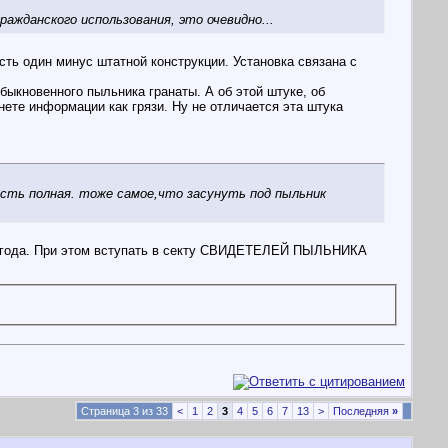
ражданского использования, это очевидно...
есть один минус штатной конструкции. Установка связана с
обыкновенного пыльника гранаты. А об этой штуке, об
ернете информации как грязи. Ну не отличается эта штука
ость полная. тоже самое,что засунуть под пыльник
2007 года. При этом вступать в секту СВИДЕТЕЛЕЙ ПЫЛЬНИКА
Страница 3 из 33
<
1
2
3
4
5
6
7
13
>
Последняя
»