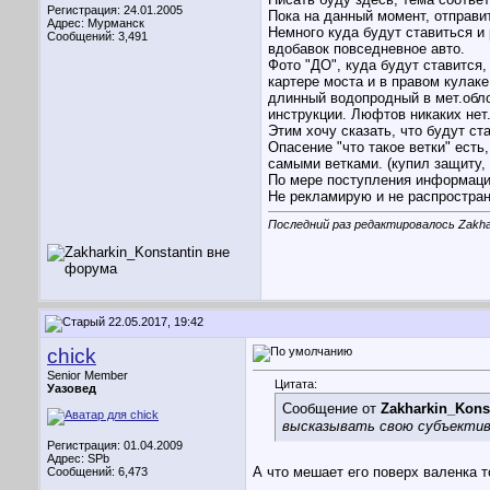
Регистрация: 24.01.2005
Пока на данный момент, отправит
Адрес: Мурманск
Немного куда будут ставиться и
Сообщений: 3,491
вдобавок повседневное авто.
Фото "ДО", куда будут ставится
картере моста и в правом кулак
длинный водопродный в мет.обло
инструкции. Люфтов никаких нет
Этим хочу сказать, что будут ст
Опасение "что такое ветки" есть
самыми ветками. (купил защиту,
По мере поступления информаци
Не рекламирую и не распростран
Последний раз редактировалось Zakhar
22.05.2017, 19:42
chick
Senior Member
Цитата:
Уазовед
Сообщение от
Zakharkin_Kons
высказывать свою субъективн
Регистрация: 01.04.2009
Адрес: SPb
А что мешает его поверх валенка т
Сообщений: 6,473