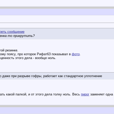
ленка то прикрутить?
той резинке.
ому поясу, про которое Рифат63 показывал в
фото
.
ценность этого дела - вообще ноль.
то даже при разрыве гофры, работает как стандартное уплотнение
ть какой палкой, и от этого дела толку ноль. Весь
пирог
заменяет одна 