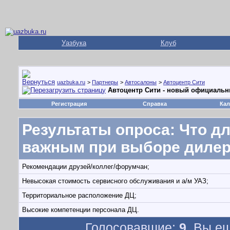
Уазбука
Клуб
uazbuka.ru
>
Партнеры
>
Автосалоны
>
Автоцентр Сити
Автоцентр Сити - новый официальн
Регистрация
Справка
Кал
Результаты опроса
: Что 
важным при выборе дилер
Рекомендации друзей/коллег/форумчан;
Невысокая стоимость сервисного обслуживания и а/м УАЗ;
Территориальное расположение ДЦ;
Высокие компетенции персонала ДЦ.
Голосовавшие:
9
. Вы е