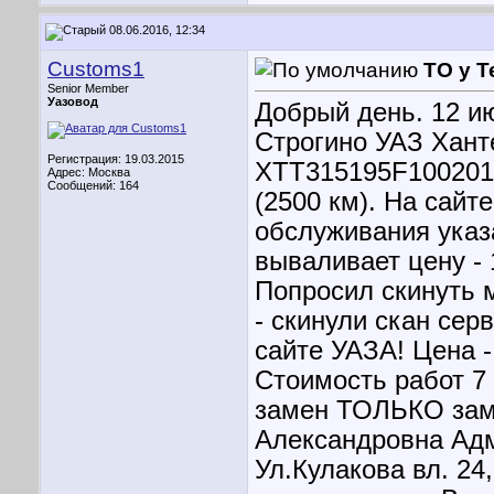
08.06.2016, 12:34
Customs1
ТО у Т
Senior Member
Уазовод
Добрый день. 12 ию
Строгино УАЗ Ханте
Регистрация: 19.03.2015
XTT315195F1002016
Адрес: Москва
Сообщений: 164
(2500 км). На сайт
обслуживания указ
вываливает цену 
Попросил скинуть 
- скинули скан сер
сайте УАЗА! Цена 
Стоимость работ 7 
замен ТОЛЬКО зам
Александровна Адм
Ул.Кулакова вл. 24,