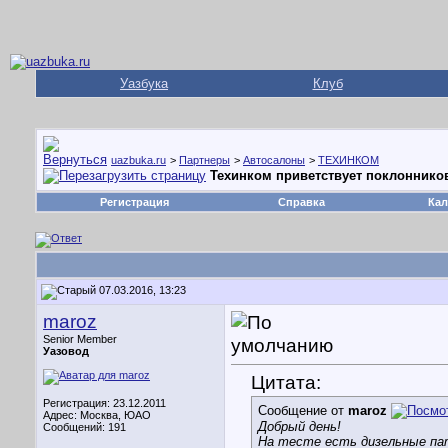
Уазбука
Клуб
uazbuka.ru
>
Партнеры
>
Автосалоны
>
ТЕХИНКОМ
Техинком приветствует поклоннико
Регистрация
Справка
Кал
07.03.2016, 13:23
maroz
Senior Member
Уазовод
Цитата:
Регистрация: 23.12.2011
Сообщение от
maroz
Адрес: Москва, ЮАО
Добрый день!
Сообщений: 191
На тесте есть дизельные п