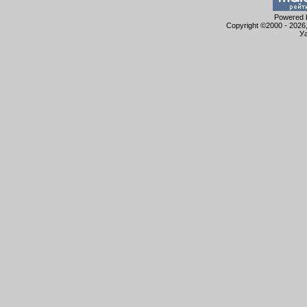
Powered b
Copyright ©2000 - 2026,
Уа