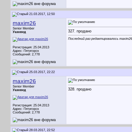
21.03.2017, 12:50
maxim26
Senior Member
327. продано
Уазовед
Последний раз редактировалось maxim26;
Регистрация: 25.04.2013
Адрес: Пятигорск
Сообщений: 2,778
25.03.2017, 22:22
maxim26
Senior Member
328. продано
Уазовед
Регистрация: 25.04.2013
Адрес: Пятигорск
Сообщений: 2,778
28.03.2017, 22:52