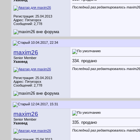
Уазовед
Последний раз редактировалось maxim26;
Регистрация: 25.04.2013
Адрес: Пятигорск
Сообщений: 2,778
10.04.2017, 22:34
maxim26
Senior Member
334. продано
Уазовед
Последний раз редактировалось maxim26;
Регистрация: 25.04.2013
Адрес: Пятигорск
Сообщений: 2,778
12.04.2017, 15:31
maxim26
Senior Member
335. продано
Уазовед
Последний раз редактировалось maxim26;
Регистрация: 25.04.2013