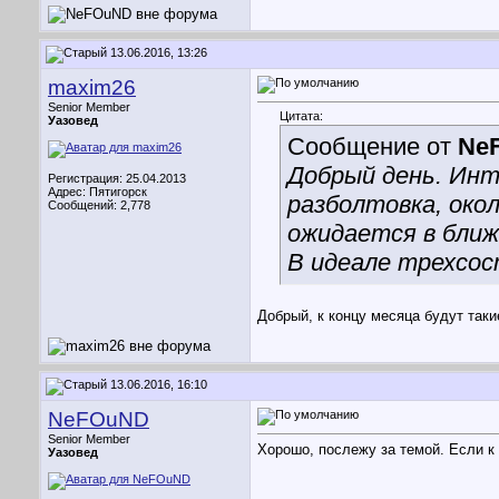
13.06.2016, 13:26
maxim26
Senior Member
Цитата:
Уазовед
Сообщение от
Ne
Добрый день. Инт
Регистрация: 25.04.2013
Адрес: Пятигорск
разболтовка, око
Сообщений: 2,778
ожидается в бли
В идеале трехсос
Добрый, к концу месяца будут такие
13.06.2016, 16:10
NeFOuND
Senior Member
Хорошо, послежу за темой. Если к 
Уазовед