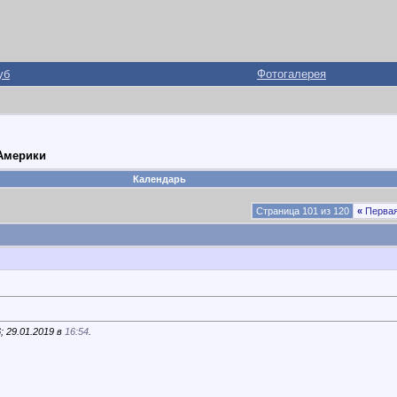
уб
Фотогалерея
 Америки
Календарь
Страница 101 из 120
«
Перва
 29.01.2019 в
16:54
.