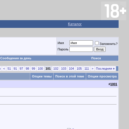
Каталог
Имя
Запомнить?
Пароль
Сообщения за день
Поиск
я
<
51
91
97
98
99
100
101
102
103
104
105
111
>
Последняя
»
Опции темы
Поиск в этой теме
Опции просмотра
#
1001