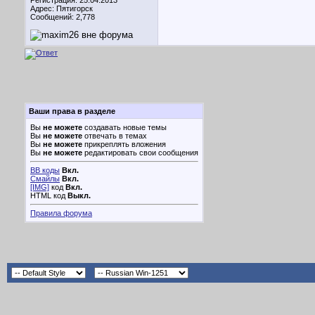
Регистрация: 25.04.2013
Адрес: Пятигорск
Сообщений: 2,778
Ваши права в разделе
Вы
не можете
создавать новые темы
Вы
не можете
отвечать в темах
Вы
не можете
прикреплять вложения
Вы
не можете
редактировать свои сообщения
BB коды
Вкл.
Смайлы
Вкл.
[IMG]
код
Вкл.
HTML код
Выкл.
Правила форума