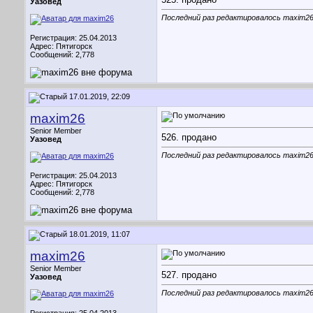
Уазовед
Последний раз редактировалось maxim26;
Регистрация: 25.04.2013
Адрес: Пятигорск
Сообщений: 2,778
17.01.2019, 22:09
maxim26
Senior Member
526. продано
Уазовед
Последний раз редактировалось maxim26;
Регистрация: 25.04.2013
Адрес: Пятигорск
Сообщений: 2,778
18.01.2019, 11:07
maxim26
Senior Member
527. продано
Уазовед
Последний раз редактировалось maxim26;