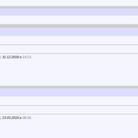
 31.12.2018 в
14:13
.
 13.03.2019 в
08:29
.