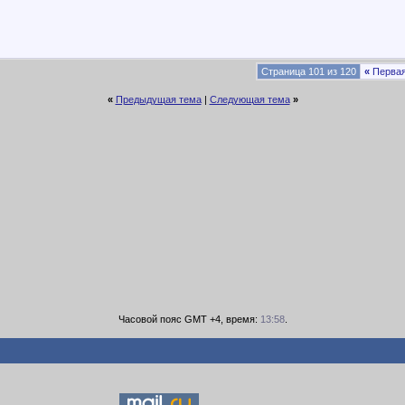
Страница 101 из 120
«
Перва
«
Предыдущая тема
|
Следующая тема
»
Часовой пояс GMT +4, время:
13:58
.