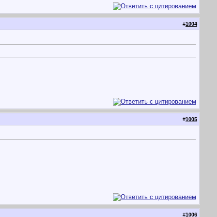
#
1004
#
1005
#
1006