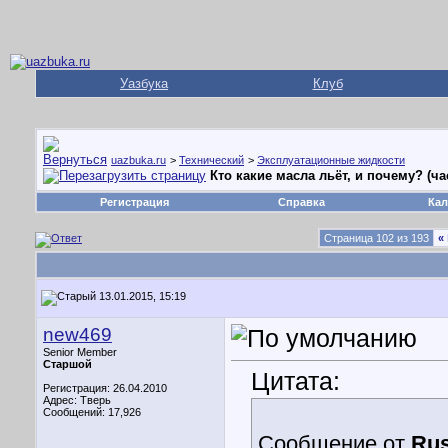
Уазбука
Клуб
uazbuka.ru
>
Технический
>
Эксплуатационные жидкости
Кто какие масла льёт, и почему? (ча
Регистрация
Справка
Кал
Страница 102 из 193
«
13.01.2015, 15:19
new469
Senior Member
Старшой
Цитата:
Регистрация: 26.04.2010
Адрес: Тверь
Сообщений: 17,926
Сообщение от
Rus