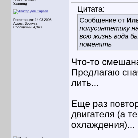
Senior Member
Уазовед
Цитата:
Сообщение от
Ил
Регистрация: 14.03.2008
Адрес: Воркута
полусинтетику на
Сообщений: 4,340
всю жизнь вода бы
поменять
Что-то смешана
Предлагаю снач
лить...
Еще раз повто
двигателя (а т
охлаждения)...