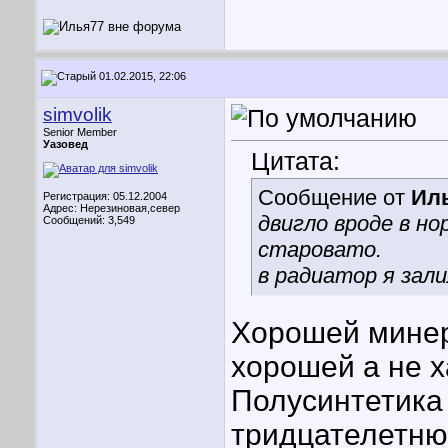
01.02.2015, 22:06
simvolik
Senior Member
Уазовед
Цитата:
Сообщение от
Ил
Регистрация: 05.12.2004
Адрес: Нерезиновая,север
двигло вроде в н
Сообщений: 3,549
старовато.
в радиатор я зал
Хорошей минер
хорошей а не х
Полусинтетика 
тридцателетню