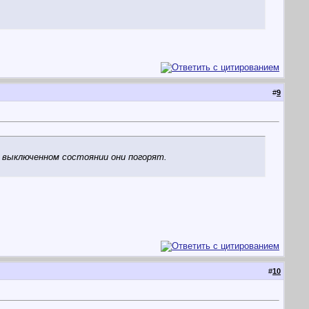
#
9
 выключенном состоянии они погорят.
#
10