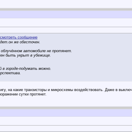
удет.он же обесточен.
в облучённом автомобиле не протянет.
жен быть укрыт в убежище.
й в городе-подумать можно.
ерспектива.
гу, на какие транзисторы и микросхемы воздействовать. Даже в выключ
оражении сутки протянет.