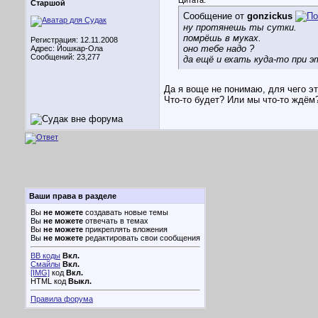
Цитата:
Старшой
Сообщение от
gonzickus
ну протянешь ты сутки.
помрёшь в муках.
Регистрация: 12.11.2008
оно тебе надо ?
Адрес: Йошкар-Ола
Сообщений: 23,277
да ещё и ехать куда-то при 
Да я воще не понимаю, для чего э
Что-то будет? Или мы что-то ждём
Ваши права в разделе
Вы
не можете
создавать новые темы
Вы
не можете
отвечать в темах
Вы
не можете
прикреплять вложения
Вы
не можете
редактировать свои сообщения
BB коды
Вкл.
Смайлы
Вкл.
[IMG]
код
Вкл.
HTML код
Выкл.
Правила форума