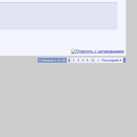
Страница 1 из 35
1
2
3
4
5
11
>
Последняя
»