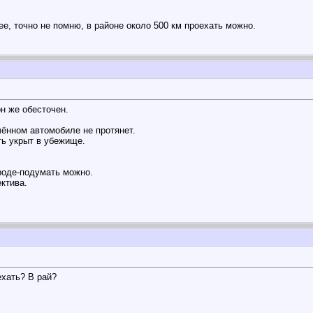
ее, точно не помню, в районе около 500 км проехать можно.
он же обесточен.
чённом автомобиле не протянет.
ть укрыт в убежище.
ороде-подумать можно.
ктива.
ехать? В рай?