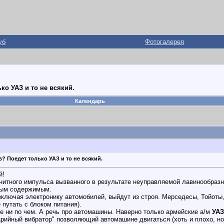
уб
Фотогалерея
ко УАЗ и то не всякий.
Календарь
? Поедет только УАЗ и то не всякий.
й!
нитного импульса вызванного в результате неуправляемой лавинообраз
зным содержимым.
ключая электронику автомобилей, выйдут из строя. Мерседесы, Тойоты
 путать с блоком питания).
е ни по чем. А речь про автомашины. Наверно только армейские а/м
УАЗ
арийный вибратор" позволяющий автомашине двигаться (хоть и плохо, но