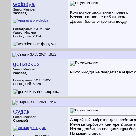
wolodya
Senior Member
Контактное зажигание - поедет.
Уазовед
Бесконтактное - с вибратором.
Дизеля без электроники поедут
Регистрация: 03.04.2004
Адрес: Москва
Сообщений: 2,124
30.03.2024, 19:27
gonzickus
Senior Member
никто никуда не поедет.все умрут 
Уазовед
Регистрация: 22.10.2022
Сообщений: 3,289
30.03.2024, 19:37
Судак
Senior Member
Аварийный вибратор для карба можн
Старшой
Меня ка карбовом хантере 2 раза 
Искра долбит во все цилиндры бес
Но машина едет.