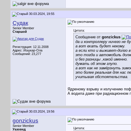
30.03.2024, 19:55
Судак
Senior Member
Цитата:
Старшой
Сообщение от
gonzickus
да и контроллеру ничего не б
а вот ехать будет некому.
Регистрация: 12.11.2008
а если кто и выживет-долго 
Адрес: Йошкар-Ола
Сообщений: 23,277
это тогда и автомобиль дол
и без разницы ,какой именно.
думать об этом глупо.
а вот как не замёрзнуть зимо
это более реальная для нас п
учитывая обстоятельства.
Ядреному взрыву и излучению пофи
А водила даже при радиационном п
30.03.2024, 19:56
gonzickus
Senior Member
Цитата:
Уазовед