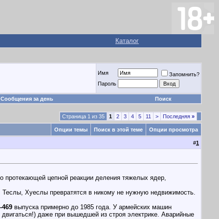
Каталог
Имя
Запомнить?
Пароль
Сообщения за день
Поиск
Страница 1 из 35
1
2
3
4
5
11
>
Последняя
»
Опции темы
Поиск в этой теме
Опции просмотра
#
1
но протекающей цепной реакции деления тяжелых ядер,
, Теслы, Хуеслы превратятся в никому не нужную недвижимость.
-469
выпуска примерно до 1985 года. У армейских машин
 двигаться!) даже при вышедшей из строя электрике. Аварийные