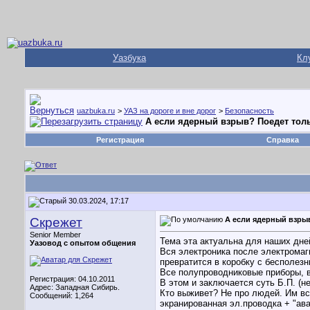
Уазбука
Кл
uazbuka.ru
>
УАЗ на дороге и вне дорог
>
Безопасность
А если ядерный взрыв? Поедет толь
Регистрация
Справка
30.03.2024, 17:17
Скрежет
А если ядерный взрыв
Senior Member
Тема эта актуальна для наших дне
Уазовод с опытом общения
Вся электроника после электромаг
превратится в коробку с бесполе
Все полупроводниковые приборы, в
Регистрация: 04.10.2011
В этом и заключается суть Б.П. (не
Адрес: Западная Сибирь.
Кто выживет? Не про людей. Им вс
Сообщений: 1,264
экранированная эл.проводка + "ав