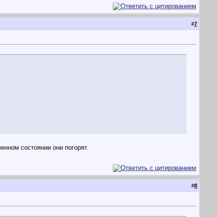
#
7
енном состоянии они погорят.
#
8