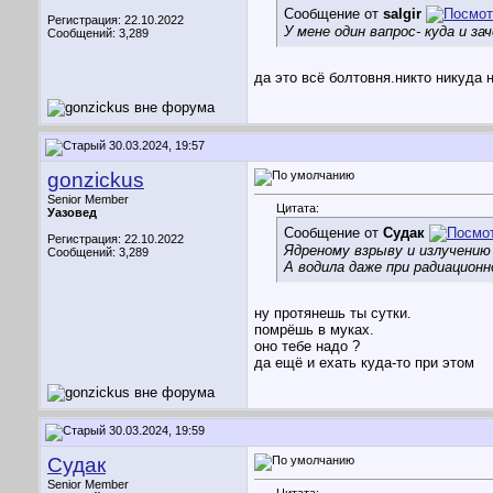
Сообщение от
salgir
Регистрация: 22.10.2022
У мене один вапрос- куда и за
Сообщений: 3,289
да это всё болтовня.никто никуда н
30.03.2024, 19:57
gonzickus
Senior Member
Цитата:
Уазовед
Сообщение от
Судак
Регистрация: 22.10.2022
Ядреному взрыву и излучению
Сообщений: 3,289
А водила даже при радиацион
ну протянешь ты сутки.
помрёшь в муках.
оно тебе надо ?
да ещё и ехать куда-то при этом
30.03.2024, 19:59
Судак
Senior Member