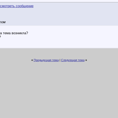
этом
та тема возникла?
?
«
Предыдущая тема
|
Следующая тема
»