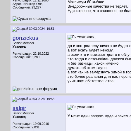
Регистрация: 12.11.2008
Максимум 60 км/час.
Адрес: Йошкар-Ола
Внедорожные качества не теряет.
Сообщений: 23,277
Единственно, что заявлено, не бол
30.03.2024, 19:51
gonzickus
Senior Member
да и контроллеру ничего не будет.
Уазовед
а вот ехать будет некому.
Регистрация: 22.10.2022
а если кто и выживет-долго в облу
Сообщений: 3,289
это тогда и автомобиль должен бы
и без разницы ,какой именно.
думать об этом глупо.
а вот как не замёрзнуть зимой в г
это более реальная для нас перспе
учитывая обстоятельства.
30.03.2024, 19:55
salgir
Senior Member
У мене один вапрос- куда и зачем 
Уазовед
Регистрация: 19.09.2016
Сообщений: 2,031