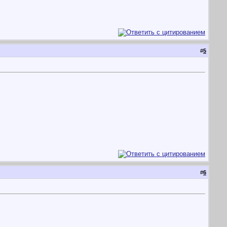
#
5
#
6