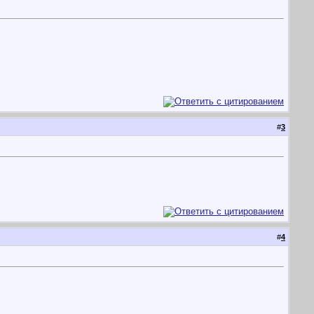
#
3
#
4