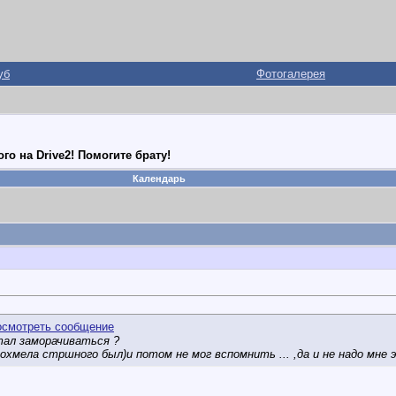
уб
Фотогалерея
го на Drive2! Помогите брату!
Календарь
тал заморачиваться ?
 похмела стршного был
)и потом не мог вспомнить ... ,да и не надо мне 