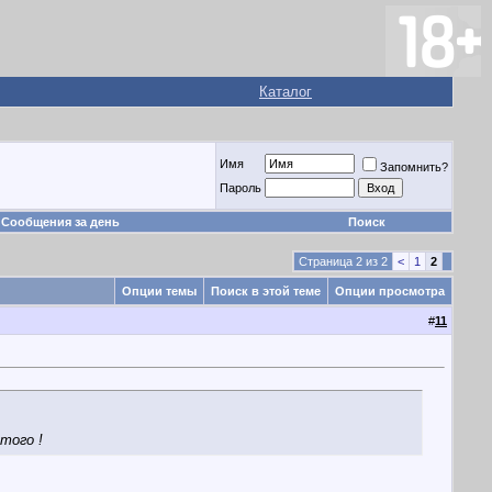
Каталог
Имя
Запомнить?
Пароль
Сообщения за день
Поиск
Страница 2 из 2
<
1
2
Опции темы
Поиск в этой теме
Опции просмотра
#
11
этого !