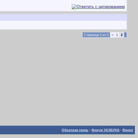
Страница 2 из 2
<
1
2
Обратная связь
-
Форум УАЗБУКА
-
Вверх