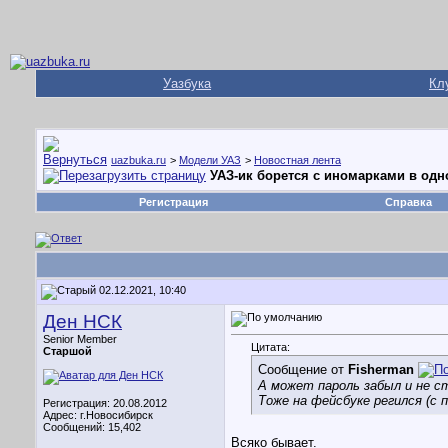
Уазбука
Кл
uazbuka.ru
>
Модели УАЗ
>
Новостная лента
УАЗ-ик борется с иномарками в одно
Регистрация
Справка
02.12.2021, 10:40
Ден НСК
Senior Member
Цитата:
Старшой
Сообщение от
Fisherman
А может пароль забыл и не с
Тоже на фейсбуке регился (с
Регистрация: 20.08.2012
Адрес: г.Новосибирск
Сообщений: 15,402
Всяко бывает.