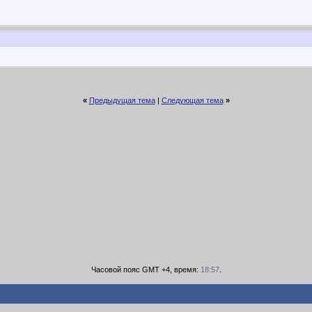
«
Предыдущая тема
|
Следующая тема
»
Часовой пояс GMT +4, время:
18:57
.