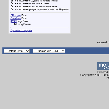
Вы
не можете
создавать новые темы
Вы
не можете
отвечать в темах
Вы
не можете
прикреплять вложения
Вы
не можете
редактировать свои сообщения
BB коды
Вкл.
Смайлы
Вкл.
[IMG]
код
Вкл.
HTML код
Выкл.
Правила форума
Часовой 
Powered b
Copyright ©2000 - 2026,
Уа