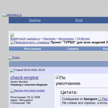
Уазбука
Клуб
uazbuka.ru
>
Партнеры
>
Автосалоны
>
ТД Моторс
Проект "ТУРБО" для всех моделей У
Регистрация
Справка
Кал
28.04.2018, 00:32
check-engine
Senior Member
Уазовод с опытом общения
Цитата:
Регистрация: 05.11.2008
Сообщение от
fanngorn
Адрес: Мичуринск
На словах все хорошо, а ест
Сообщений: 788