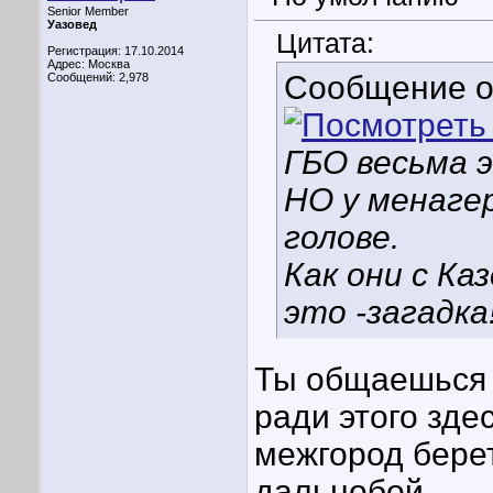
Senior Member
Уазовед
Цитата:
Регистрация: 17.10.2014
Адрес: Москва
Сообщение 
Сообщений: 2,978
ГБО весьма 
НО у менагер
голове.
Как они с Ка
это -загадка
Ты общаешься 
ради этого зде
межгород берет.
дальнобой.