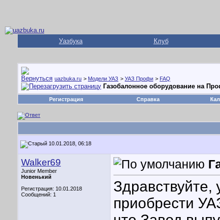
Уазбука
Клуб
uazbuka.ru
>
Модели УАЗ
>
УАЗ Профи
>
FAQ
Газобалонное оборудование на Про
Регистрация
Справка
Кал
10.01.2018, 06:18
Walker69
Г
Junior Member
Новенький
Здравствуйте,
Регистрация: 10.01.2018
Сообщений: 1
приобрести УА
что Завод вып