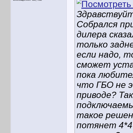
Здравствуйт
Собрался пр
дилера сказа
только задн
если надо, т
сможет устан
пока любител
что ГБО не 
приводе? Так
подключаемый
такое решени
потянет 4*4?