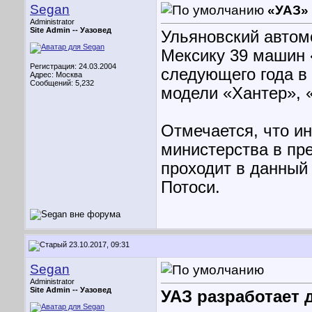
Segan
«УАЗ»
Administrator
Site Admin --
Уазовед
Ульяновский автом
Мексику 39 машин 
Регистрация: 24.03.2004
следующего года в
Адрес: Москва
Сообщений: 5,232
модели «Хантер», 
Отмечается, что и
министерства в пр
проходит в данный
Потоси.
23.10.2017, 09:31
Segan
Administrator
Site Admin --
Уазовед
УАЗ разработает 