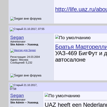
http://life.uaz.ru/ab
21.10.2017, 07:55
Segan
Administrator
Site Admin --
Уазовед
Братья Марторелл
УАЗ-469 БигФут и 
Регистрация: 24.03.2004
автосалоне
Адрес: Москва
Сообщений: 5,232
21.10.2017,
07:58
Segan
Administrator
Site Admin --
Уазовед
UAZ heeft een Nederland