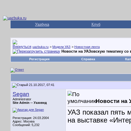
Уазбука
Клуб
uazbuka.ru
>
Модели УАЗ
>
Новостная лента
Новости на УАЗовскую тематику со в
Регистрация
Справка
Кал
21.10.2017, 07:41
Segan
Administrator
Новости на 
Site Admin --
Уазовед
УАЗ показал пять 
Регистрация: 24.03.2004
на выставке «Инте
Адрес: Москва
Сообщений: 5,232