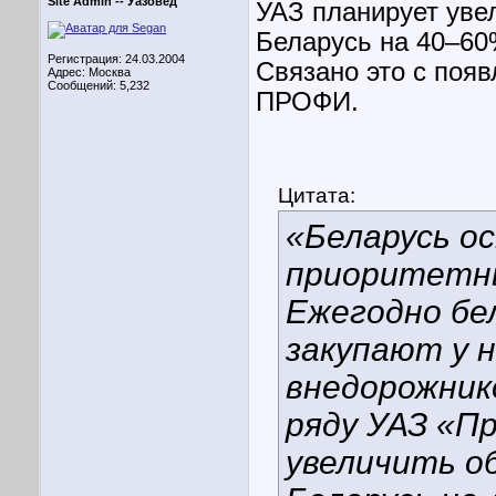
Site Admin --
Уазовед
УАЗ планирует уве
Беларусь на 40–60%
Регистрация: 24.03.2004
Связано это с поя
Адрес: Москва
Сообщений: 5,232
ПРОФИ.
Цитата:
«Беларусь о
приоритетны
Ежегодно бе
закупают у н
внедорожник
ряду УАЗ «П
увеличить о