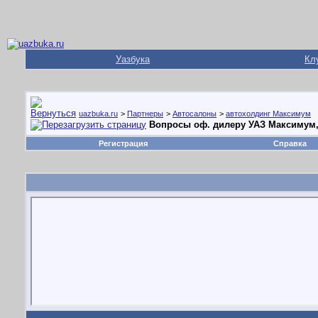
Уазбука
Кл
uazbuka.ru
>
Партнеры
>
Автосалоны
>
автохолдинг Максимум
Вопросы оф. дилеру УАЗ Максимум,
Регистрация
Справка