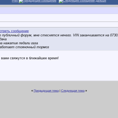
Prev
Дальше
 публичный форум, мне стеснятся нечего. VIN заканчивается на 07301.
дача
на нажатие педали газа
 работает стояночный тормоз
 вами свяжутся в ближайшее время!
«
Предыдущая тема
|
Следующая тема
»