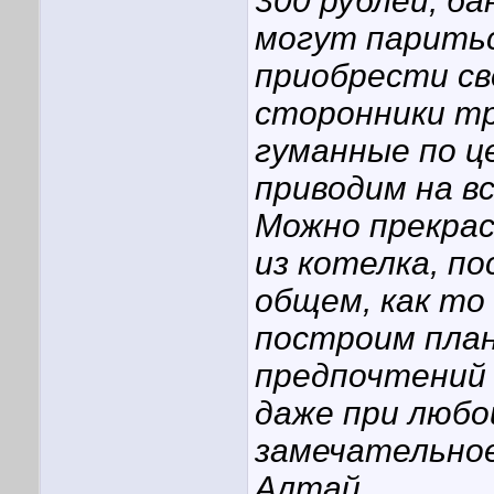
300 рублей, ба
могут паритьс
приобрести св
сторонники т
гуманные по ц
приводим на вс
Можно прекрас
из котелка, по
общем, как то 
построим план
предпочтений 
даже при любо
замечательно
Алтай.