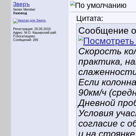
Зверъ
Senior Member
Уазовод
Цитата:
Сообщение 
Регистрация: 25.05.2010
Адрес: М.О. Каширский рай.
П.Богатищево.
Сообщений: 265
Скорость ко
практика, н
слаженности
Если колонн
90км/ч (сред
Дневной про
Условия уча
согласие с 
и на стоянке