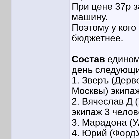
При цене 37р з
машину.
Поэтому у кого 
бюджетнее.
Состав
едином
день следующи
1. Зверъ (Дер
Москвы) экипа
2. Вячеслав Д 
экипаж 3 челов
3. Марадона (У
4. Юрий (ФордУ