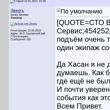
22.01.2017, 21:59
Зверъ
Senior Member
Уазовод
[QUOTE=СТО В
Сервис;454252
Регистрация: 25.05.2010
Адрес: М.О. Каширский рай.
П.Богатищево.
подъём очень 
Сообщений: 265
один экипаж со
Да Хасан я не 
думаешь. Как б
где ещё не был
И почти увере
события как эт
Всем Привет.