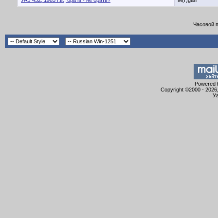
УАЗ 452, 1985 г.в., брать - не брать?
M(r)gan
Часовой 
Powered b
Copyright ©2000 - 2026,
Уа