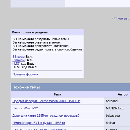
«
Предыдущ
Ваши права в разделе
Вы
не можете
создавать новые темы
Вы
не можете
отвечать в темах
Вы
не можете
прикреплять вложения
Вы
не можете
редактировать свои сообщения
BB коды
Вкл.
Смайлы
Вкл.
[IMG]
код
Вкл.
HTML код
Выкл.
Правила форума
Похожие темы
Тема
Автор
Продам лебедки Electric Winch 2000 - 15000 lb
borodad
Electric Winch???
MANDRAKE
Дорога на карте 1985-го года... как проехать?
babavaga
Имплантация ВУТ в бухань 1985 гв
hellcat