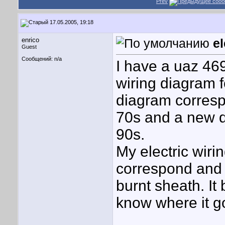
Prev
17.05.2005, 19:18
enrico
el
Guest
Сообщений: n/a
I have a uaz 46
wiring diagram fo
diagram correspo
70s and a new di
90s.
My electric wirin
correspond and i
burnt sheath. It 
know where it g