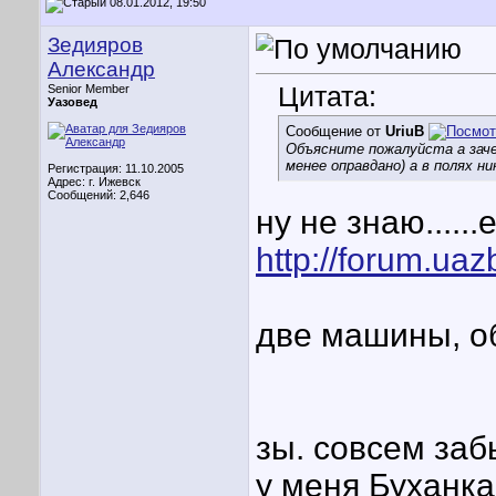
08.01.2012, 19:50
Зедияров
Александр
Цитата:
Senior Member
Уазовед
Сообщение от
UriuB
Объясните пожалуйста а зач
менее оправдано) а в полях н
Регистрация: 11.10.2005
Адрес: г. Ижевск
Сообщений: 2,646
ну не знаю....
http://forum.ua
две машины, обе
зы. совсем заб
у меня Буханка