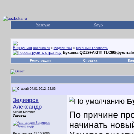
Уазбука
Клуб
uazbuka.ru
>
Модели УАЗ
>
Буханки и Головасты
Буханка QD32+АКПП TLC80(фуллтай
Регистрация
Справка
Кал
04.01.2012, 23:03
Зедияров
Б
Александр
По причине про
Senior Member
Уазовед
начинать новый 
Регистрация: 11.10.2005