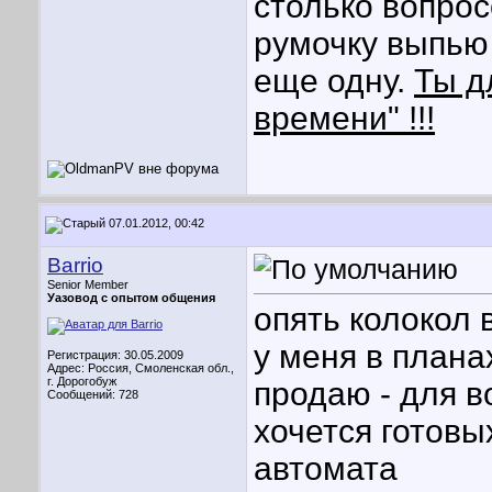
столько вопрос
румочку выпью 
еще одну.
Ты д
времени" !!!
07.01.2012, 00:42
Barrio
Senior Member
Уазовод с опытом общения
опять колокол
у меня в плана
Регистрация: 30.05.2009
Адрес: Россия, Смоленская обл.,
г. Дорогобуж
продаю - для 
Сообщений: 728
хочется готовы
автомата