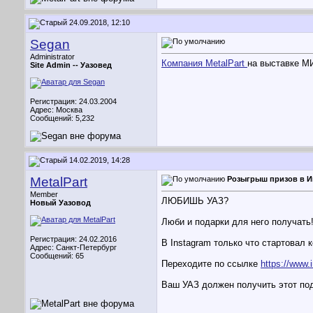
24.09.2018, 12:10
Segan
Administrator
Компания MetalPart
на выставке М
Site Admin --
Уазовед
Регистрация: 24.03.2004
Адрес: Москва
Сообщений: 5,232
14.02.2019, 14:28
MetalPart
Розыгрыш призов в И
Member
ЛЮБИШЬ УАЗ?
Новый Уазовод
Люби и подарки для него получать
Регистрация: 24.02.2016
В Instagram только что стартовал 
Адрес: Санкт-Петербург
Сообщений: 65
Переходите по ссылке
https://www.
Ваш УАЗ должен получить этот по