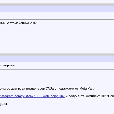
ИМС Автомеханика 2018
нстаграмм
!
конкурс для всех владельцев УАЗа с подарками от MetalPart!
instagram.com/p/Bt24xX_l..._web_copy_link
и получайте комплект ШРУСов 
дарок!