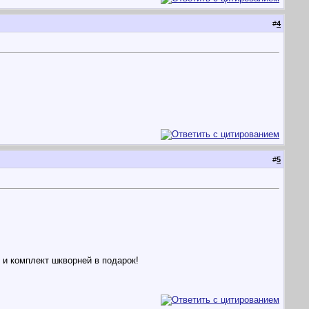
#
4
#
5
и комплект шкворней в подарок!