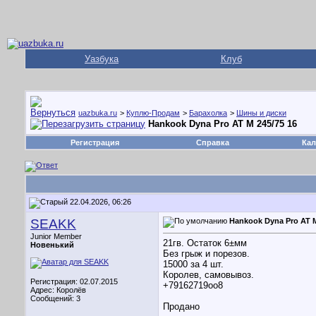
Уазбука
Клуб
uazbuka.ru
>
Куплю-Продам
>
Барахолка
>
Шины и диски
Hankook Dyna Pro AT M 245/75 16
Регистрация
Справка
Кал
22.04.2026, 06:26
SEAKK
Hankook Dyna Pro AT M
Junior Member
21гв. Остаток 6±мм
Новенький
Без грыж и порезов.
15000 за 4 шт.
Королев, самовывоз.
Регистрация: 02.07.2015
+79162719оо8
Адрес: Королёв
Сообщений: 3
Продано