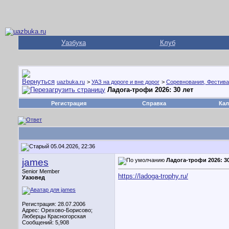
Уазбука
Клуб
uazbuka.ru
>
УАЗ на дороге и вне дорог
>
Соревнования, Фестива
Ладога-трофи 2026: 30 лет
Регистрация
Справка
Кал
05.04.2026, 22:36
james
Ладога-трофи 2026: 30
Senior Member
https://ladoga-trophy.ru/
Уазовед
Регистрация: 28.07.2006
Адрес: Орехово-Борисово;
Люберцы Красногорская
Сообщений: 5,908