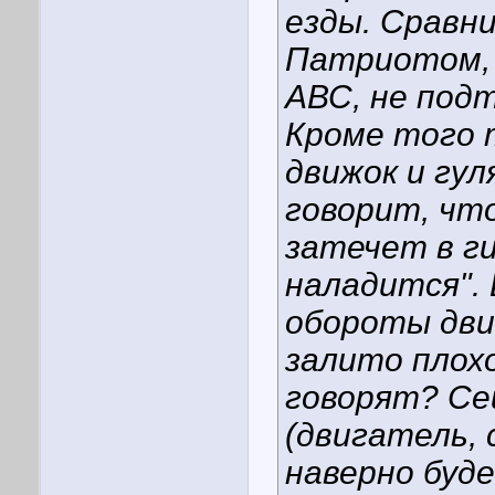
езды. Сравн
Патриотом, н
АВС, не под
Кроме того 
движок и гу
говорит, что
затечет в г
наладится".
обороты дви
залито плохо
говорят? Се
(двигатель, 
наверно буде