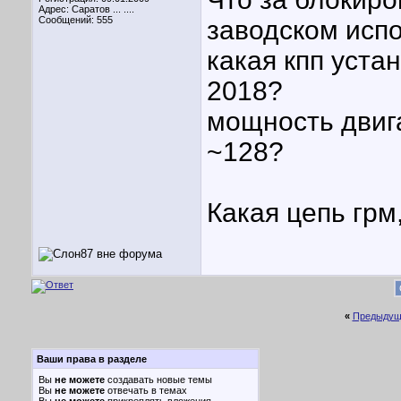
Адрес: Саратов ... ....
Сообщений: 555
заводском исп
какая кпп уста
2018?
мощность двиг
~128?
Какая цепь грм
«
Предыдущ
Ваши права в разделе
Вы
не можете
создавать новые темы
Вы
не можете
отвечать в темах