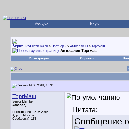
Уазбука
Клуб
uazbuka.ru
>
Партнеры
>
Автосалоны
>
ТоргМаш
Автосалон Торгмаш
Регистрация
Справка
Кал
16.08.2018, 10:34
ТоргМаш
Senior Member
Уазовод
Цитата:
Регистрация: 02.03.2015
Адрес: Москва
Сообщение 
Сообщений: 156