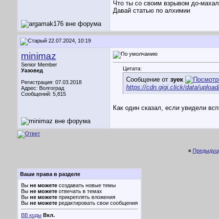
Что ты со своим взрывом до-маха
Давай статью по алхимии
22.07.2024, 10:19
minimaz
Senior Member
Цитата:
Уазовед
Сообщение от
зуек
Регистрация: 07.03.2018
https://cdn.gigi.click/data/uploa
Адрес: Волгоград
Сообщений: 5,815
Как один сказал, если увидели всп
«
Предыдущ
Ваши права в разделе
Вы
не можете
создавать новые темы
Вы
не можете
отвечать в темах
Вы
не можете
прикреплять вложения
Вы
не можете
редактировать свои сообщения
BB коды
Вкл.