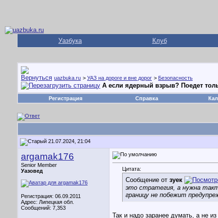
Уазбука
Клуб
uazbuka.ru
>
УАЗ на дороге и вне дорог
>
Безопасность
А если ядерный взрыв? Поедет толь
Регистрация
Справка
Кал
21.07.2024, 21:04
argamak176
Senior Member
Цитата:
Уазовед
Сообщение от
зуек
это стратегия, а нужна такти
границу не побежит предупреж
Регистрация: 06.09.2011
Адрес: Липецкая обл.
Сообщений: 7,353
Так и надо заранее думать, а не и