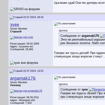
Цыганам сдай.Они же дилеры всего
22.07.2024, 09:42
зуек
Senior Member
Цитата:
Старшой
Сообщение от
argamak176
Это не рентабельный вариант
раз дешевле золота. Надо хот
Регистрация: 09.02.2005
Адрес: пушкино мо
Сообщений: 28,666
Говорю же трусы делай! При ядрен
слежующих воще жорогие станут...
22.07.2024, 10:01
argamak176
Senior Member
Цитата:
Уазовед
Сообщение от
зуек
Говорю же трусы делай! При 
при слежующих воще жорогие 
Регистрация: 06.09.2011
Адрес: Липецкая обл.
Сообщений: 7,353