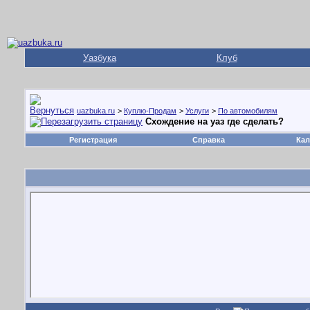
Уазбука
Клуб
uazbuka.ru
>
Куплю-Продам
>
Услуги
>
По автомобилям
Схождение на уаз где сделать?
Регистрация
Справка
Кал