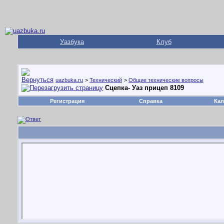
Уазбука
Клуб
uazbuka.ru
>
Технический
>
Общие технические вопросы
Сцепка- Уаз прицеп 8109
Регистрация
Справка
Кал