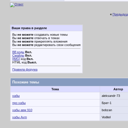
«
Предыдущ
Ваши права в разделе
Вы
не можете
создавать новые темы
Вы
не можете
отвечать в темах
Вы
не можете
прикреплять вложения
Вы
не можете
редактировать свои сообщения
BB коды
Вкл.
Смайлы
Вкл.
[IMG]
код
Вкл.
HTML код
Выкл.
Правила форума
Похожие темы
Тема
Автор
хабы
aleksandr-73
про хабы
Брат-1
хабы авм 910
bobzan
хабы Avm
Voditel