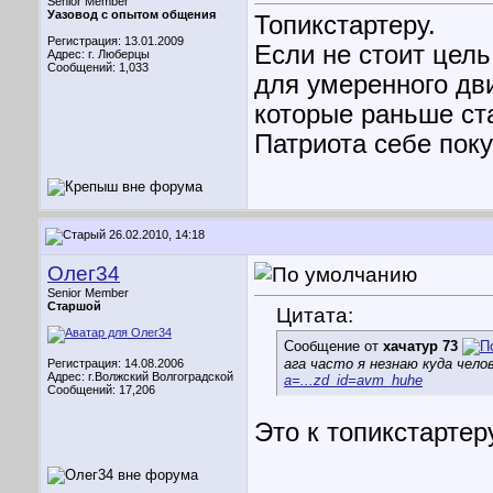
Senior Member
Уазовод с опытом общения
Топикстартеру.
Регистрация: 13.01.2009
Если не стоит цел
Адрес: г. Люберцы
Сообщений: 1,033
для умеренного дв
которые раньше ст
Патриота себе поку
26.02.2010, 14:18
Олег34
Senior Member
Старшой
Цитата:
Сообщение от
хачатур 73
ага часто я незнаю куда чел
Регистрация: 14.08.2006
Адрес: г.Волжский Волгоградской
a=...zd_id=avm_huhе
Сообщений: 17,206
Это к топикстартер