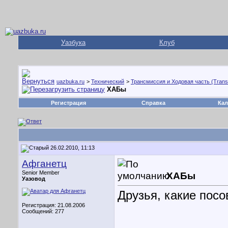
Уазбука
Клуб
uazbuka.ru
>
Технический
>
Трансмиссия и Ходовая часть (Trans
ХАБы
Регистрация
Справка
Кал
26.02.2010, 11:13
Афганетц
Senior Member
ХАБы
Уазовод
Друзья, какие посо
Регистрация: 21.08.2006
Сообщений: 277