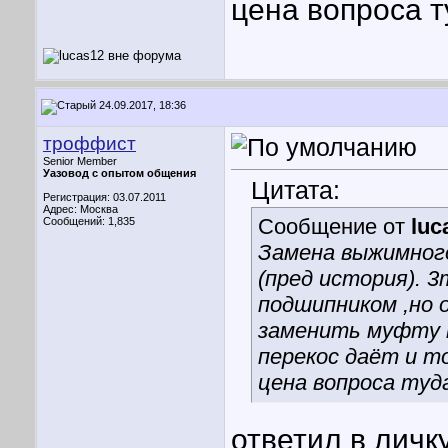
цена вопроса т
24.09.2017, 18:36
троффист
Senior Member
Уазовод с опытом общения
Цитата:
Регистрация: 03.07.2011
Адрес: Москва
Сообщение от
luc
Сообщений: 1,835
Замена выжимного 
(пред история). 3
подшипником ,но 
заменить муфту п
перекос даёт и то
цена вопроса туд
ответил в личк