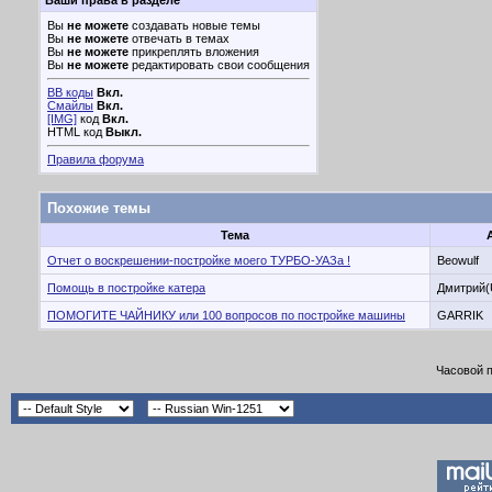
Ваши права в разделе
Вы
не можете
создавать новые темы
Вы
не можете
отвечать в темах
Вы
не можете
прикреплять вложения
Вы
не можете
редактировать свои сообщения
BB коды
Вкл.
Смайлы
Вкл.
[IMG]
код
Вкл.
HTML код
Выкл.
Правила форума
Похожие темы
Тема
Отчет о воскрешении-постройке моего ТУРБО-УАЗа !
Beowulf
Помощь в постройке катера
Дмитрий(
ПОМОГИТЕ ЧАЙНИКУ или 100 вопросов по постройке машины
GARRIK
Часовой 