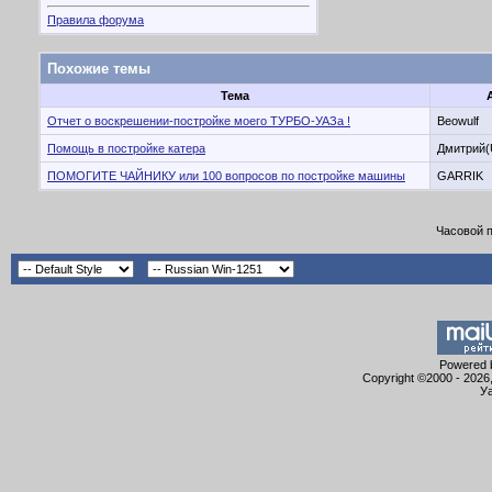
Правила форума
Похожие темы
Тема
Отчет о воскрешении-постройке моего ТУРБО-УАЗа !
Beowulf
Помощь в постройке катера
Дмитрий(
ПОМОГИТЕ ЧАЙНИКУ или 100 вопросов по постройке машины
GARRIK
Часовой 
Powered b
Copyright ©2000 - 2026,
Уа