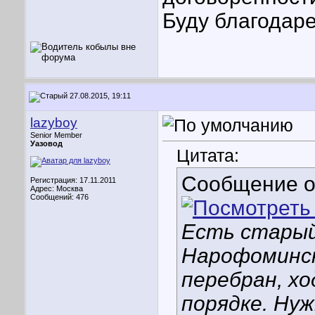
Буду благодаре
27.08.2015, 19:11
lazyboy
Senior Member
Уазовод
Цитата:
Сообщение 
Регистрация: 17.11.2011
Адрес: Москва
Сообщений: 476
Есть старый 
Нарофоминск
перебран, х
порядке. Нуж