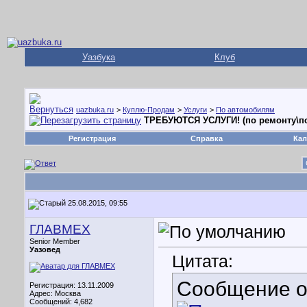
Уазбука
Клуб
uazbuka.ru
>
Куплю-Продам
>
Услуги
>
По автомобилям
ТРЕБУЮТСЯ УСЛУГИ! (по ремонту\пос
Регистрация
Справка
Кал
25.08.2015, 09:55
ГЛАВМЕХ
Senior Member
Уазовед
Цитата:
Сообщение 
Регистрация: 13.11.2009
Адрес: Москва
Сообщений: 4,682