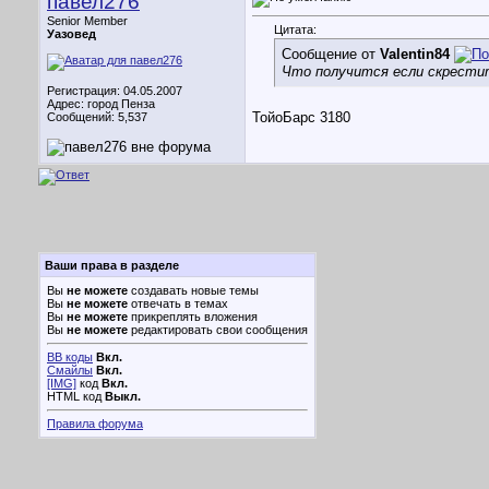
павел276
Senior Member
Цитата:
Уазовед
Сообщение от
Valentin84
Что получится если скрестит
Регистрация: 04.05.2007
Адрес: город Пенза
ТойоБарс 3180
Сообщений: 5,537
Ваши права в разделе
Вы
не можете
создавать новые темы
Вы
не можете
отвечать в темах
Вы
не можете
прикреплять вложения
Вы
не можете
редактировать свои сообщения
BB коды
Вкл.
Смайлы
Вкл.
[IMG]
код
Вкл.
HTML код
Выкл.
Правила форума