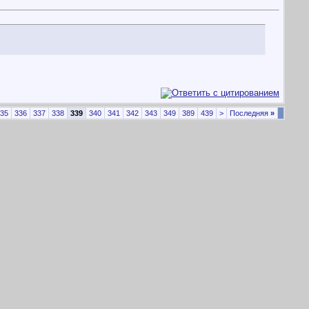
35
336
337
338
339
340
341
342
343
349
389
439
>
Последняя
»