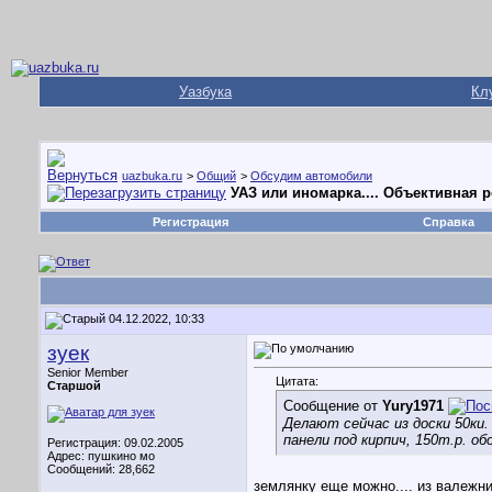
Уазбука
Кл
uazbuka.ru
>
Общий
>
Обсудим автомобили
УАЗ или иномарка.... Объективная 
Регистрация
Справка
04.12.2022, 10:33
зуек
Senior Member
Цитата:
Старшой
Сообщение от
Yury1971
Делают сейчас из доски 50ки.
панели под кирпич, 150т.р. об
Регистрация: 09.02.2005
Адрес: пушкино мо
Сообщений: 28,662
землянку еще можно.... из валежни