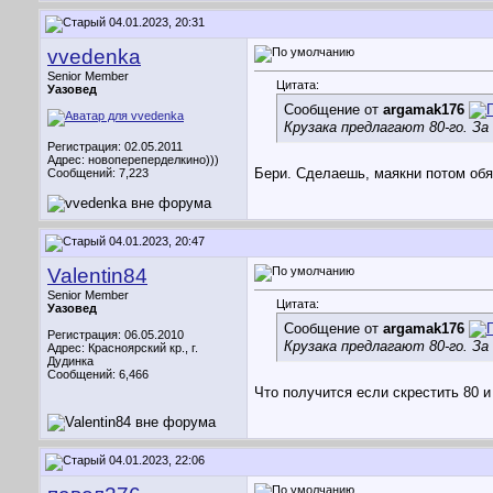
04.01.2023, 20:31
vvedenka
Senior Member
Цитата:
Уазовед
Сообщение от
argamak176
Крузака предлагают 80-го. За
Регистрация: 02.05.2011
Адрес: новопереперделкино)))
Бери. Сделаешь, маякни потом обя
Сообщений: 7,223
04.01.2023, 20:47
Valentin84
Senior Member
Цитата:
Уазовед
Сообщение от
argamak176
Регистрация: 06.05.2010
Крузака предлагают 80-го. За
Адрес: Красноярский кр., г.
Дудинка
Сообщений: 6,466
Что получится если скрестить 80 и
04.01.2023, 22:06