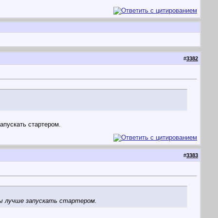
#
3382
апускать стартером.
#
3383
ры лучше запускать стартером.