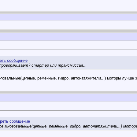
 проворачивает? стартер или трансмиссия...
оговальные(цепные, ремённые, гидро, автонатяжители...) моторы лучше з
се многовальные(цепные, ремённые, гидро, автонатяжители...) мото