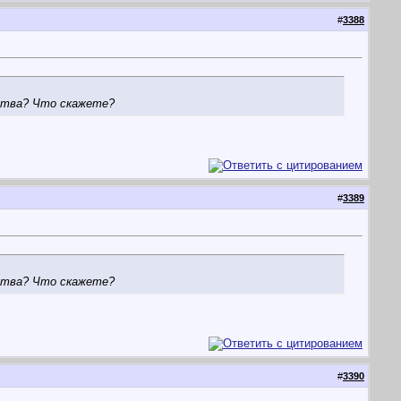
#
3388
удства? Что скажете?
#
3389
удства? Что скажете?
#
3390