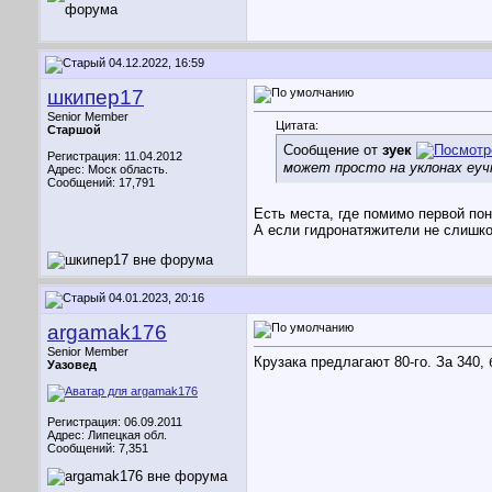
04.12.2022, 16:59
шкипер17
Senior Member
Цитата:
Старшой
Сообщение от
зуек
Регистрация: 11.04.2012
может просто на уклонах еуч
Адрес: Моск область.
Сообщений: 17,791
Есть места, где помимо первой пон
А если гидронатяжители не слишко
04.01.2023, 20:16
argamak176
Senior Member
Крузака предлагают 80-го. За 340,
Уазовед
Регистрация: 06.09.2011
Адрес: Липецкая обл.
Сообщений: 7,351