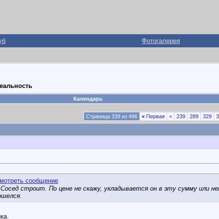
уб
Фотогалерея
реальность
Календарь
Страница 339 из 496
«
Первая
<
239
289
329
3
 Сосед строит. По цене не скажу, укладывается он в эту сумму или нет
ошелся.
ка.