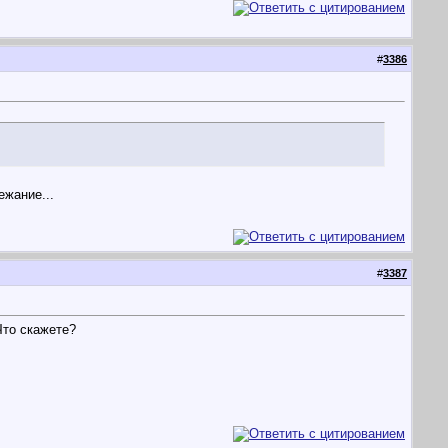
#
3386
ежание...
#
3387
Что скажете?