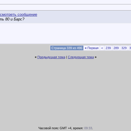
ь 80 и Барс?
Страница 339 из 496
«
Первая
<
239
289
329
3
«
Предыдущая тема
|
Следующая тема
»
Часовой пояс GMT +4, время:
09:33
.