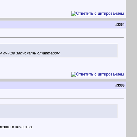
#
3384
ры лучше запускать стартером.
#
3385
ежащего качества.