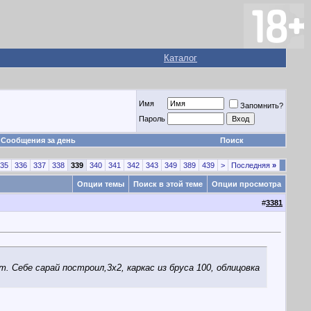
Каталог
Имя
Запомнить?
Пароль
Сообщения за день
Поиск
35
336
337
338
339
340
341
342
343
349
389
439
>
Последняя
»
Опции темы
Поиск в этой теме
Опции просмотра
#
3381
. Себе сарай построил,3х2, каркас из бруса 100, облицовка