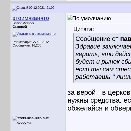
09.12.2021, 21:02
этоимязанято
Senior Member
Старшой
Цитата:
Сообщение от
па
Регистрация: 27.01.2012
Здравие заключае
Сообщений: 16,235
верить, что дейс
будет и рынок сб
если ты сам стес
работаешь " лишь
за верой - в церков
нужны средства. ес
обжелайся и обвер