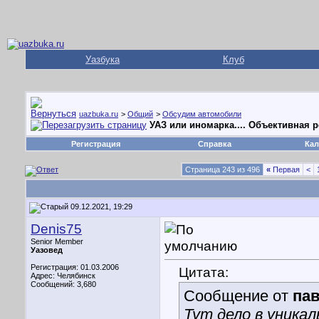
Уазбука
Клуб
uazbuka.ru
>
Общий
>
Обсудим автомобили
УАЗ или иномарка.... Объективная 
Регистрация
Справка
Кал
Страница 243 из 496
«
Первая
<
09.12.2021, 19:29
Denis75
Senior Member
Уазовед
Регистрация: 01.03.2006
Цитата:
Адрес: Челябинск
Сообщений: 3,680
Сообщение от
па
Тут дело в уникал