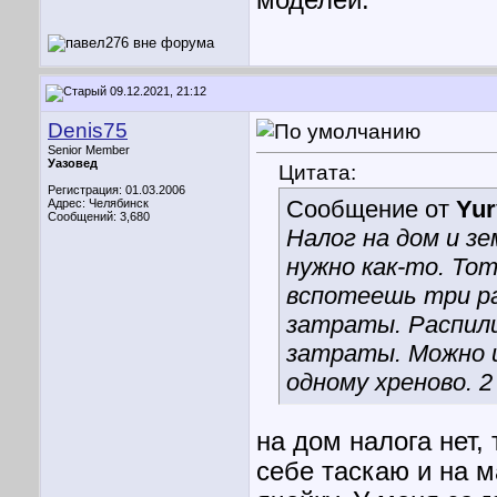
моделей.
09.12.2021, 21:12
Denis75
Senior Member
Уазовед
Цитата:
Регистрация: 01.03.2006
Сообщение от
Yur
Адрес: Челябинск
Сообщений: 3,680
Налог на дом и з
нужно как-то. Тот
вспотеешь три ра
затраты. Распили
затраты. Можно и 
одному хреново. 
на дом налога нет,
себе таскаю и на м