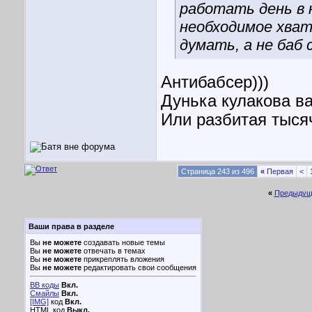
работать день в 
необходимое хват
думать, а не баб
Антибабсер)))
Дунька кулакова в
Или разбитая тыся
Страница 243 из 496
«
Первая
<
«
Предыдущ
Ваши права в разделе
Вы
не можете
создавать новые темы
Вы
не можете
отвечать в темах
Вы
не можете
прикреплять вложения
Вы
не можете
редактировать свои сообщения
BB коды
Вкл.
Смайлы
Вкл.
[IMG]
код
Вкл.
HTML код
Выкл.