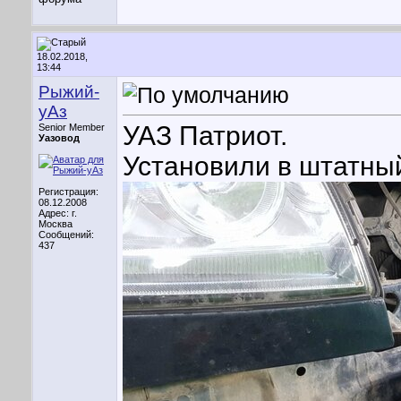
18.02.2018,
13:44
Рыжий-
уАз
УАЗ Патриот.
Senior Member
Уазовод
Установили в штатны
Регистрация:
08.12.2008
Адрес: г.
Москва
Сообщений:
437