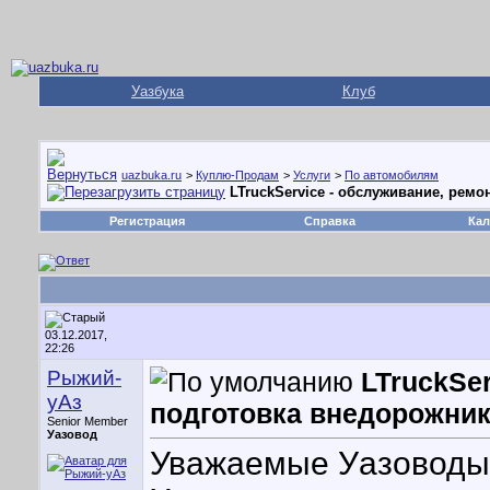
Уазбука
Клуб
uazbuka.ru
>
Куплю-Продам
>
Услуги
>
По автомобилям
LTruckService - обслуживание, ремо
Регистрация
Справка
Кал
03.12.2017,
22:26
Рыжий-
LTruckSer
уАз
подготовка внедорожник
Senior Member
Уазовод
Уважаемые Уазоводы