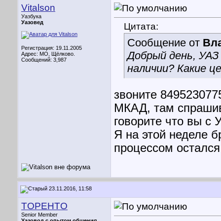
Vitalson
Уазбука
Уазовед
Цитата:
Сообщение от
Вл
Регистрация: 19.11.2005
Добрый день, УАЗ
Адрес: МО, Щёлково.
Сообщений: 3,987
наличии? Какие це
звоните 8495230775
МКАД, там спрашив
говорите что вы с 
Я на этой неделе б
процессом остался
23.11.2016, 11:58
TOPEHTO
Senior Member
Уазовод с опытом общения