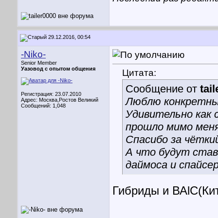
29.12.2016, 00:54
-Niko-
Senior Member
Уазовод с опытом общения
Цитата:
Сообщение от
tai
Регистрация: 23.07.2010
Люблю конкретны
Адрес: Москва,Ростов Великий
Сообщений: 1,048
Удивительно как 
прошло мимо меня
Спасибо за чётки
А что будут став
даймоса и спайсе
Гибриды и ВАlC(Кит