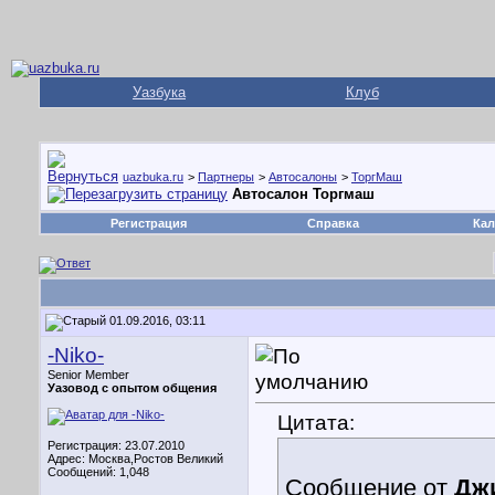
Уазбука
Клуб
uazbuka.ru
>
Партнеры
>
Автосалоны
>
ТоргМаш
Автосалон Торгмаш
Регистрация
Справка
Кал
01.09.2016, 03:11
-Niko-
Senior Member
Уазовод с опытом общения
Цитата:
Регистрация: 23.07.2010
Адрес: Москва,Ростов Великий
Сообщений: 1,048
Сообщение от
Дж