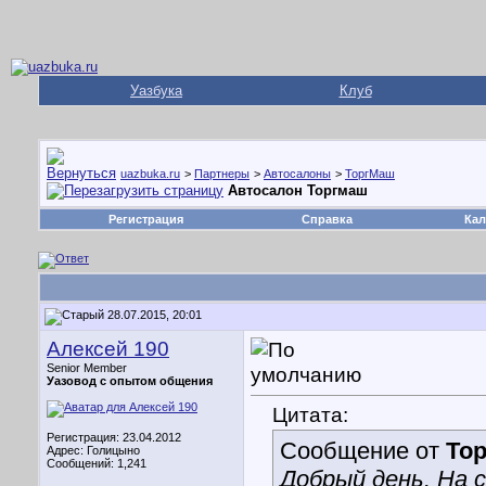
Уазбука
Клуб
uazbuka.ru
>
Партнеры
>
Автосалоны
>
ТоргМаш
Автосалон Торгмаш
Регистрация
Справка
Кал
28.07.2015, 20:01
Алексей 190
Senior Member
Уазовод с опытом общения
Цитата:
Регистрация: 23.04.2012
Сообщение от
То
Адрес: Голицыно
Сообщений: 1,241
Добрый день. На с