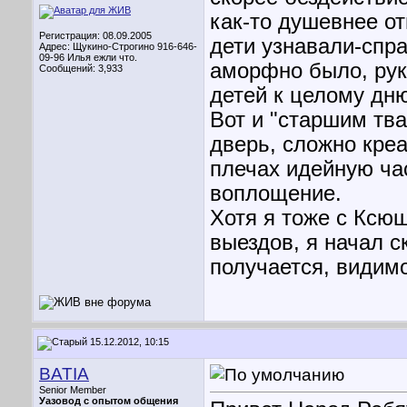
как-то душевнее о
Регистрация: 08.09.2005
дети узнавали-спра
Адрес: Щукино-Строгино 916-646-
09-96 Илья ежли что.
аморфно было, рук
Сообщений: 3,933
детей к целому дню
Вот и "старшим тв
дверь, сложно креа
плечах идейную час
воплощение.
Хотя я тоже с Ксюш
выездов, я начал с
получается, видим
15.12.2012, 10:15
BATIA
Senior Member
Уазовод с опытом общения