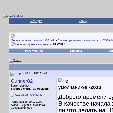
Уазбука
Клуб
uazbuka.ru
>
Общий
>
Благотворительность и помощь
>
УАЗБУКА
НГ-2013
Регистрация
Справка
Кал
10.11.2012, 22:20
Gunner82
Senior Member
НГ-2013
Уазовод с опытом общения
Доброго времени су
Регистрация: 29.10.2009
В качестве начала 
Адрес: Тверская обл. Ржев
Сообщений: 603
ли что делать на Н