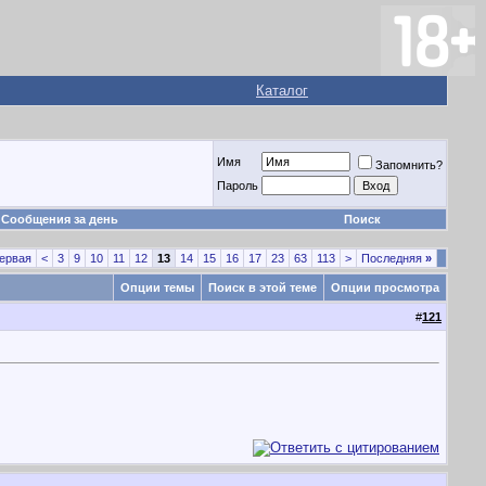
Каталог
Имя
Запомнить?
Пароль
Сообщения за день
Поиск
ервая
<
3
9
10
11
12
13
14
15
16
17
23
63
113
>
Последняя
»
Опции темы
Поиск в этой теме
Опции просмотра
#
121