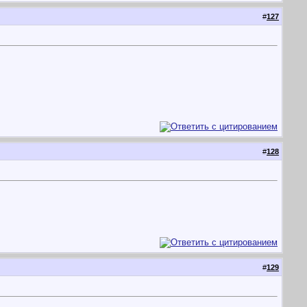
#
127
#
128
#
129