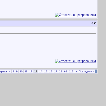
#
130
ервая
<
3
9
10
11
12
13
14
15
16
17
23
63
113
>
Последняя
»