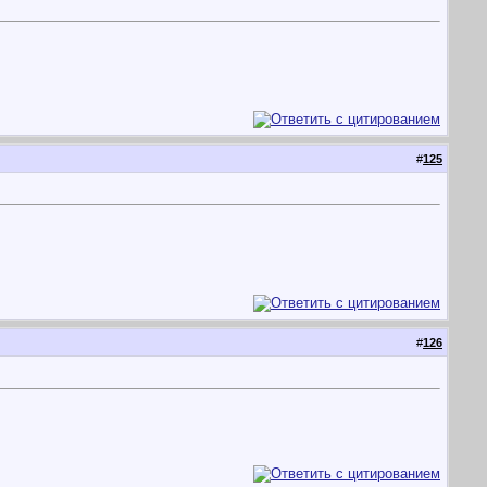
#
125
#
126