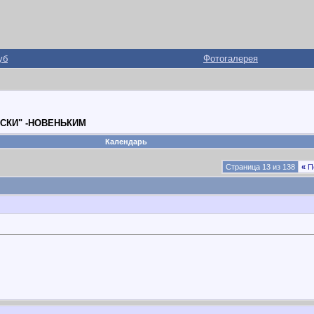
уб
Фотогалерея
СКИ" -НОВЕНЬКИМ
Календарь
Страница 13 из 138
«
П