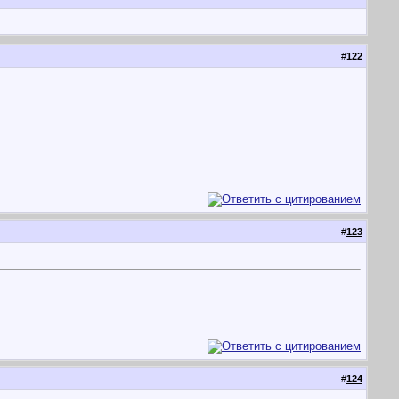
#
122
#
123
#
124