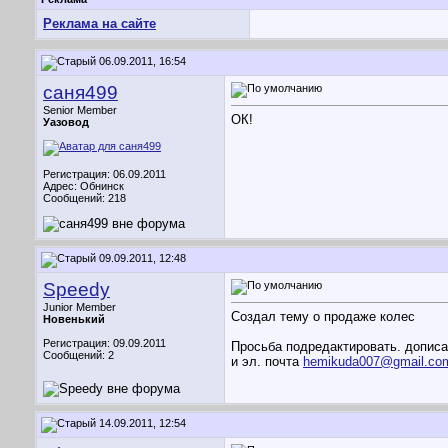
Реклама на сайте
06.09.2011, 16:54
саня499
Senior Member
ОК!
Уазовод
Регистрация: 06.09.2011
Адрес: Обнинск
Сообщений: 218
09.09.2011, 12:48
Speedy
Junior Member
Создал тему о продаже колес
Новенький
Регистрация: 09.09.2011
Просьба подредактировать. дописат
Сообщений: 2
и эл. почта
hemikuda007@gmail.co
14.09.2011, 12:54