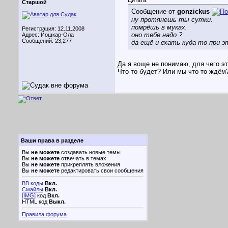
Цитата:
Старшой
Сообщение от
gonzickus
ну протянешь ты сутки.
помрёшь в муках.
Регистрация: 12.11.2008
оно тебе надо ?
Адрес: Йошкар-Ола
Сообщений: 23,277
да ещё и ехать куда-то при 
Да я воще не понимаю, для чего э
Что-то будет? Или мы что-то ждём
Ваши права в разделе
Вы
не можете
создавать новые темы
Вы
не можете
отвечать в темах
Вы
не можете
прикреплять вложения
Вы
не можете
редактировать свои сообщения
BB коды
Вкл.
Смайлы
Вкл.
[IMG]
код
Вкл.
HTML код
Выкл.
Правила форума