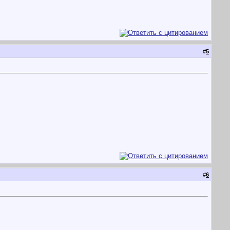
#
5
#
6