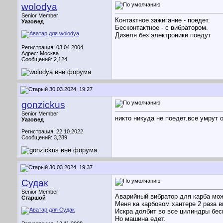
wolodya
Senior Member
Контактное зажигание - поедет.
Уазовед
Бесконтактное - с вибратором.
Дизеля без электроники поедут
Регистрация: 03.04.2004
Адрес: Москва
Сообщений: 2,124
30.03.2024, 19:27
gonzickus
Senior Member
никто никуда не поедет.все умрут 
Уазовед
Регистрация: 22.10.2022
Сообщений: 3,289
30.03.2024, 19:37
Судак
Senior Member
Аварийный вибратор для карба можн
Старшой
Меня ка карбовом хантере 2 раза 
Искра долбит во все цилиндры бес
Но машина едет.