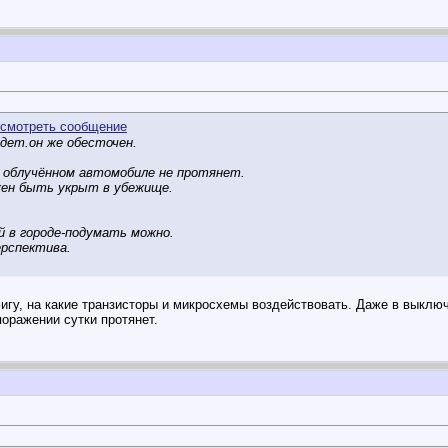
удет.он же обесточен.
в облучённом автомобиле не протянет.
жен быть укрыт в убежище.
й в городе-подумать можно.
ерспектива.
гу, на какие транзисторы и микросхемы воздействовать. Даже в выключ
оражении сутки протянет.