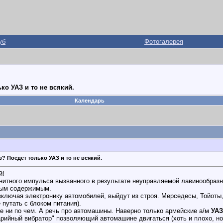
уб
Фотогалерея
ко УАЗ и то не всякий.
Календарь
? Поедет только УАЗ и то не всякий.
й!
нитного импульса вызванного в результате неуправляемой лавинообраз
зным содержимым.
ключая электронику автомобилей, выйдут из строя. Мерседесы, Тойоты
 путать с блоком питания).
е ни по чем. А речь про автомашины. Наверно только армейские а/м
УАЗ
арийный вибратор" позволяющий автомашине двигаться (хоть и плохо, но