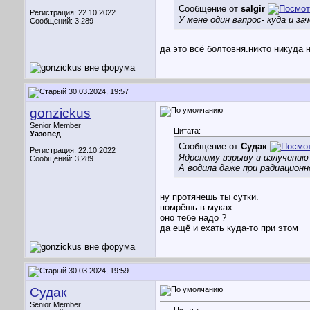
Сообщение от
salgir
Регистрация: 22.10.2022
У мене один вапрос- куда и за
Сообщений: 3,289
да это всё болтовня.никто никуда н
30.03.2024, 19:57
gonzickus
Senior Member
Цитата:
Уазовед
Сообщение от
Судак
Регистрация: 22.10.2022
Ядреному взрыву и излучению
Сообщений: 3,289
А водила даже при радиацион
ну протянешь ты сутки.
помрёшь в муках.
оно тебе надо ?
да ещё и ехать куда-то при этом
30.03.2024, 19:59
Судак
Senior Member