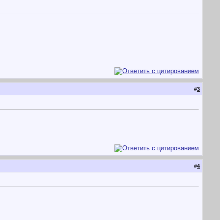
#
3
#
4