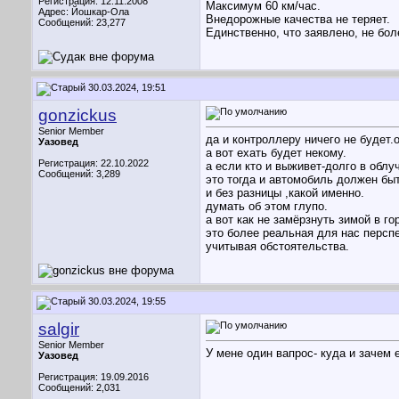
Регистрация: 12.11.2008
Максимум 60 км/час.
Адрес: Йошкар-Ола
Внедорожные качества не теряет.
Сообщений: 23,277
Единственно, что заявлено, не бол
30.03.2024, 19:51
gonzickus
Senior Member
да и контроллеру ничего не будет.
Уазовед
а вот ехать будет некому.
Регистрация: 22.10.2022
а если кто и выживет-долго в облу
Сообщений: 3,289
это тогда и автомобиль должен бы
и без разницы ,какой именно.
думать об этом глупо.
а вот как не замёрзнуть зимой в г
это более реальная для нас перспе
учитывая обстоятельства.
30.03.2024, 19:55
salgir
Senior Member
У мене один вапрос- куда и зачем 
Уазовед
Регистрация: 19.09.2016
Сообщений: 2,031