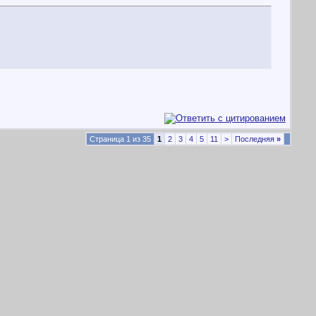
Страница 1 из 35
1
2
3
4
5
11
>
Последняя
»