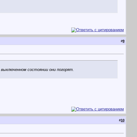
#
9
 выключенном состоянии они погорят.
#
10