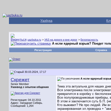
Уазбука
Кл
uazbuka.ru
>
УАЗ на дороге и вне дорог
>
Безопасность
А если ядерный взрыв? Поедет толь
Регистрация
Справка
30.03.2024, 17:17
Скрежет
А если ядерный взрыв
Senior Member
Тема эта актуальна для наших дне
Уазовод с опытом общения
Вся электроника после электромаг
превратится в коробку с бесполе
Все полупроводниковые приборы, в
Регистрация: 04.10.2011
В этом и заключается суть Б.П. (не
Адрес: Западная Сибирь.
Кто выживет? Не про людей. Им вс
Сообщений: 1,264
экранированная эл.проводка + "ав