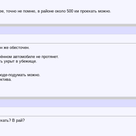
ее, точно не помню, в районе около 500 км проехать можно.
он же обесточен.
чённом автомобиле не протянет.
ть укрыт в убежище.
ороде-подумать можно.
ктива.
ехать? В рай?