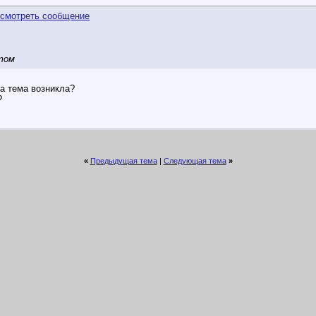
этом
та тема возникла?
?
«
Предыдущая тема
|
Следующая тема
»