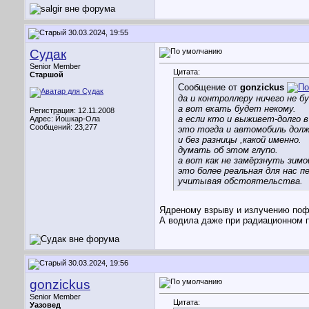
30.03.2024, 19:55
Судак
Senior Member
Цитата:
Старшой
Сообщение от
gonzickus
да и контроллеру ничего не б
а вот ехать будет некому.
Регистрация: 12.11.2008
а если кто и выживет-долго 
Адрес: Йошкар-Ола
Сообщений: 23,277
это тогда и автомобиль дол
и без разницы ,какой именно.
думать об этом глупо.
а вот как не замёрзнуть зимо
это более реальная для нас п
учитывая обстоятельства.
Ядреному взрыву и излучению пофи
А водила даже при радиационном п
30.03.2024, 19:56
gonzickus
Senior Member
Цитата:
Уазовед