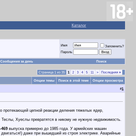
Каталог
Имя
Запомнить?
Пароль
Сообщения за день
Поиск
Страница 1 из 35
1
2
3
4
5
11
>
Последняя
»
Опции темы
Поиск в этой теме
Опции просмотра
#
1
но протекающей цепной реакции деления тяжелых ядер,
, Теслы, Хуеслы превратятся в никому не нужную недвижимость.
-469
выпуска примерно до 1985 года. У армейских машин
 двигаться!) даже при вышедшей из строя электрике. Аварийные