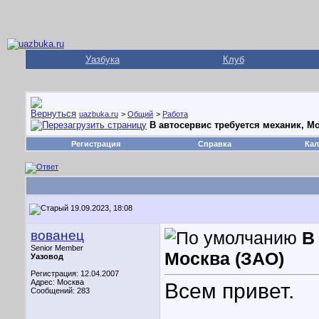
Уазбука
Клуб
uazbuka.ru
>
Общий
>
Работа
В автосервис требуется механик, Мо
Регистрация
Справка
Кал
19.09.2023, 18:08
вованец
В
Senior Member
Москва (ЗАО)
Уазовод
Регистрация: 12.04.2007
Адрес: Москва
Всем привет.
Сообщений: 283