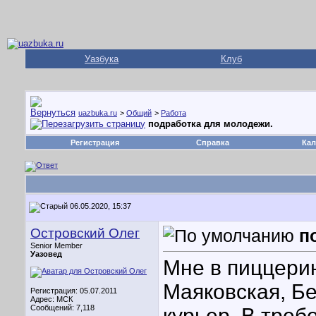
Уазбука
Клуб
uazbuka.ru
>
Общий
>
Работа
подработка для молодежи.
Регистрация
Справка
Кал
06.05.2020, 15:37
Островский Олег
п
Senior Member
Уазовед
Мне в пиццери
Маяковская, Бе
Регистрация: 05.07.2011
Адрес: МСК
Сообщений: 7,118
курьер. В треб