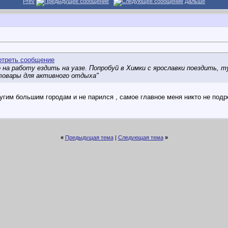
Prev
Дальше
о на работу ездить на уазе. Попробуй в Химки с ярославки поездить
товары для активного отдыха"
гим большим городам и не парился , самое главное меня никто не подре
«
Предыдущая тема
|
Следующая тема
»