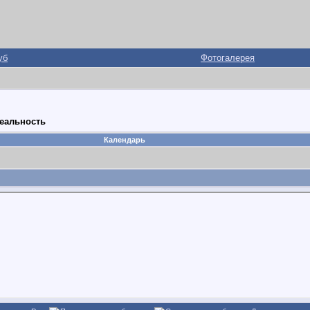
уб
Фотогалерея
реальность
Календарь