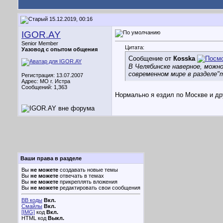
15.12.2019, 00:16
IGOR.AY
Senior Member
Цитата:
Уазовод с опытом общения
Сообщение от
Кosska
В Челябинске наверное, можн
современном мире в разделе"
Регистрация: 13.07.2007
Адрес: МО г. Истра
Сообщений: 1,363
Нормально я ездил по Москве и дру
Ваши права в разделе
Вы
не можете
создавать новые темы
Вы
не можете
отвечать в темах
Вы
не можете
прикреплять вложения
Вы
не можете
редактировать свои сообщения
BB коды
Вкл.
Смайлы
Вкл.
[IMG]
код
Вкл.
HTML код
Выкл.