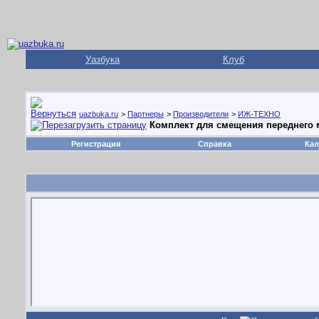
Уазбука
Клуб
uazbuka.ru
>
Партнеры
>
Производители
>
ИЖ-ТЕХНО
Комплект для смещения переднего 
Регистрация
Справка
Кал