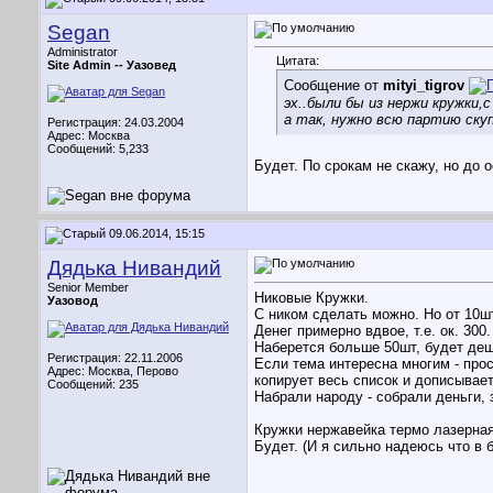
Segan
Administrator
Цитата:
Site Admin --
Уазовед
Сообщение от
mityi_tigrov
эх..были бы из нержи кружки,
а так, нужно всю партию ск
Регистрация: 24.03.2004
Адрес: Москва
Сообщений: 5,233
Будет. По срокам не скажу, но до
09.06.2014, 15:15
Дядька Нивандий
Senior Member
Никовые Кружки.
Уазовод
С ником сделать можно. Но от 10ш
Денег примерно вдвое, т.е. ок. 300
Наберется больше 50шт, будет де
Регистрация: 22.11.2006
Если тема интересна многим - про
Адрес: Москва, Перово
копирует весь список и дописывает
Сообщений: 235
Набрали народу - собрали деньги, 
Кружки нержавейка термо лазерная
Будет. (И я сильно надеюсь что в 