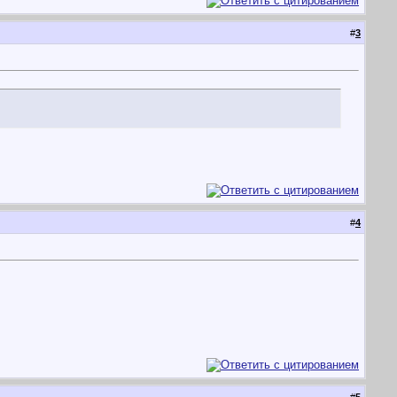
#
3
#
4