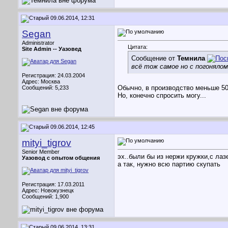
09.06.2014, 12:31
Segan
Administrator
Цитата:
Site Admin --
Уазовед
Сообщение от
Темнила
всё тож самое но с погоняло
Регистрация: 24.03.2004
Адрес: Москва
Обычно, в производство меньше 50
Сообщений: 5,233
Но, конечно спросить могу...
09.06.2014, 12:45
mityi_tigrov
Senior Member
эх..были бы из нержи кружки,с ла
Уазовод с опытом общения
а так, нужно всю партию скупать
Регистрация: 17.03.2011
Адрес: Новокузнецк
Сообщений: 1,900
09.06.2014, 13:31