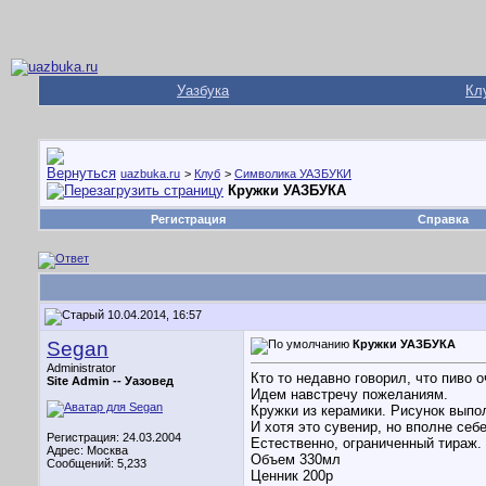
Уазбука
Кл
uazbuka.ru
>
Клуб
>
Символика УАЗБУКИ
Кружки УАЗБУКА
Регистрация
Справка
10.04.2014, 16:57
Segan
Кружки УАЗБУКА
Administrator
Кто то недавно говорил, что пиво 
Site Admin --
Уазовед
Идем навстречу пожеланиям.
Кружки из керамики. Рисунок вып
И хотя это сувенир, но вполне себ
Регистрация: 24.03.2004
Естественно, ограниченный тираж.
Адрес: Москва
Объем 330мл
Сообщений: 5,233
Ценник 200р