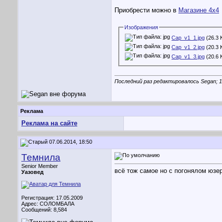
Приобрести можно в
Магазине 4х4
Изображения
Cap_v1_1.jpg
(26.3 
Cap_v1_2.jpg
(20.3 
Cap_v1_3.jpg
(20.6 
Последний раз редактировалось Segan; 1
Реклама
Реклама на сайте
07.06.2014, 18:50
Темнила
Senior Member
всё тож самое но с погонялом юзе
Уазовед
Регистрация: 17.05.2009
Адрес: СОЛОМБАЛА
Сообщений: 8,584