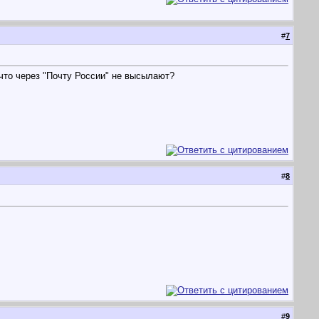
#
7
 что через "Почту России" не высылают?
#
8
#
9