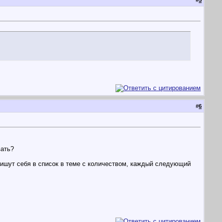
#
5
#
6
вать?
 пишут себя в список в теме с количеством, каждый следующий