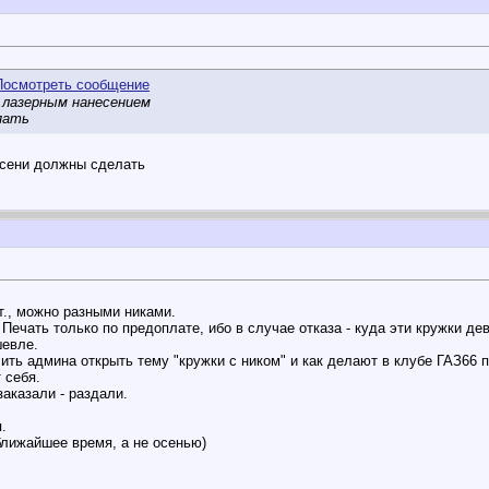
с лазерным нанесением
упать
 осени должны сделать
т., можно разными никами.
. Печать только по предоплате, ибо в случае отказа - куда эти кружки де
шевле.
сить админа открыть тему "кружки с ником" и как делают в клубе ГАЗ66
 себя.
заказали - раздали.
.
ближайшее время, а не осенью)