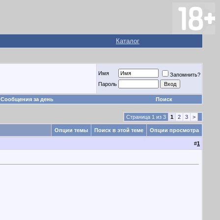
Каталог
Имя
Запомнить?
Пароль
Сообщения за день
Поиск
Страница 1 из 3
1
2
3
>
Опции темы
Поиск в этой теме
Опции просмотра
#
1