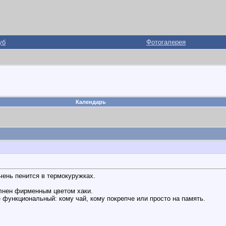
уб
Фотогалерея
Календарь
очень пенится в термокуружках.
олнен фирменным цветом хаки.
е функциональный: кому чай, кому покрепче или просто на память.