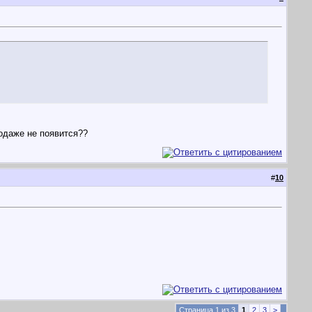
одаже не появится??
#
10
Страница 1 из 3
1
2
3
>